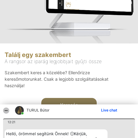
Találj egy szakembert
A rangsor az iparág legjobbjait gyűjti össze
Szakembert keres a közelébe? Ellenőrizze
keresőmotorunkat. Csak a legjobb szolgáltatásokat
használja!
Keresés
TURUL Bútor
Live chat
12:21
Helló, örömmel segítünk Önnek! 🙂Kérjük,