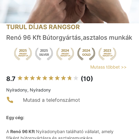
TURUL DÍJAS RANGSOR
Renó 96 Kft Bútorgyártás,asztalos munkák
Mutass többet >>
8.7
(10)
Nyíradony, Nyíradony
Mutasd a telefonszámot
Egy cég:
A
Renó 96 Kft
Nyíradonyban található vállalat, amely
főként bútorgyártásra és asztalosmunkára