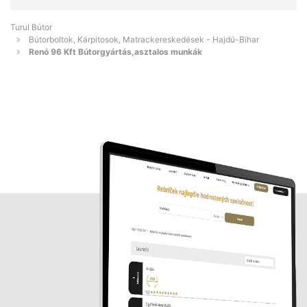
Turul Bútor
Bútorboltok, Kárpitosok, Matrackereskedések - Hajdú-Bihar
Renó 96 Kft Bútorgyártás,asztalos munkák