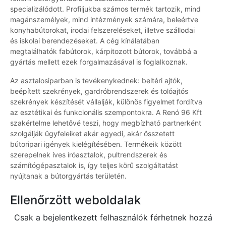
specializálódott. Profiljukba számos termék tartozik, mind
magánszemélyek, mind intézmények számára, beleértve
konyhabútorokat, irodai felszereléseket, illetve szállodai
és iskolai berendezéseket. A cég kínálatában
megtalálhatók fabútorok, kárpitozott bútorok, továbbá a
gyártás mellett ezek forgalmazásával is foglalkoznak.
Az asztalosiparban is tevékenykednek: beltéri ajtók,
beépített szekrények, gardróbrendszerek és tolóajtós
szekrények készítését vállalják, különös figyelmet fordítva
az esztétikai és funkcionális szempontokra. A Renó 96 Kft
szakértelme lehetővé teszi, hogy megbízható partnerként
szolgálják ügyfeleiket akár egyedi, akár összetett
bútoripari igények kielégítésében. Termékeik között
szerepelnek íves íróasztalok, pultrendszerek és
számítógépasztalok is, így teljes körű szolgáltatást
nyújtanak a bútorgyártás területén.
Ellenőrzött weboldalak
Csak a bejelentkezett felhasználók férhetnek hozzá