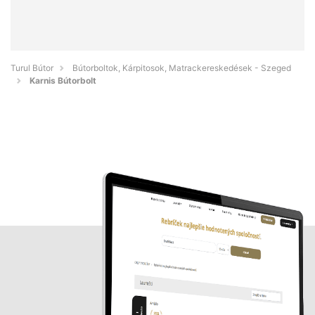
Turul Bútor
Bútorboltok, Kárpitosok, Matrackereskedések - Szeged
Karnis Bútorbolt