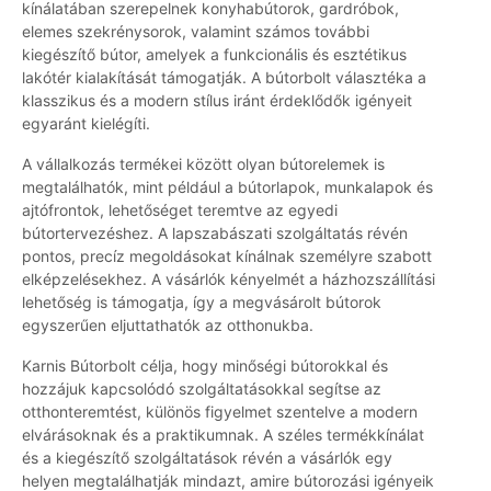
kínálatában szerepelnek konyhabútorok, gardróbok,
elemes szekrénysorok, valamint számos további
kiegészítő bútor, amelyek a funkcionális és esztétikus
lakótér kialakítását támogatják. A bútorbolt választéka a
klasszikus és a modern stílus iránt érdeklődők igényeit
egyaránt kielégíti.
A vállalkozás termékei között olyan bútorelemek is
megtalálhatók, mint például a bútorlapok, munkalapok és
ajtófrontok, lehetőséget teremtve az egyedi
bútortervezéshez. A lapszabászati szolgáltatás révén
pontos, precíz megoldásokat kínálnak személyre szabott
elképzelésekhez. A vásárlók kényelmét a házhozszállítási
lehetőség is támogatja, így a megvásárolt bútorok
egyszerűen eljuttathatók az otthonukba.
Karnis Bútorbolt célja, hogy minőségi bútorokkal és
hozzájuk kapcsolódó szolgáltatásokkal segítse az
otthonteremtést, különös figyelmet szentelve a modern
elvárásoknak és a praktikumnak. A széles termékkínálat
és a kiegészítő szolgáltatások révén a vásárlók egy
helyen megtalálhatják mindazt, amire bútorozási igényeik