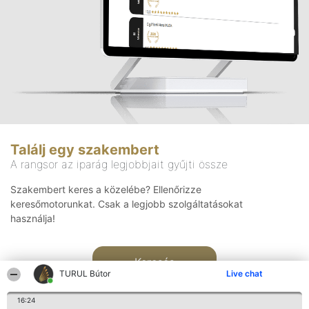
Találj egy szakembert
A rangsor az iparág legjobbjait gyűjti össze
Szakembert keres a közelébe? Ellenőrizze
keresőmotorunkat. Csak a legjobb szolgáltatásokat
használja!
Keresés
TURUL Bútor
Live chat
16:24