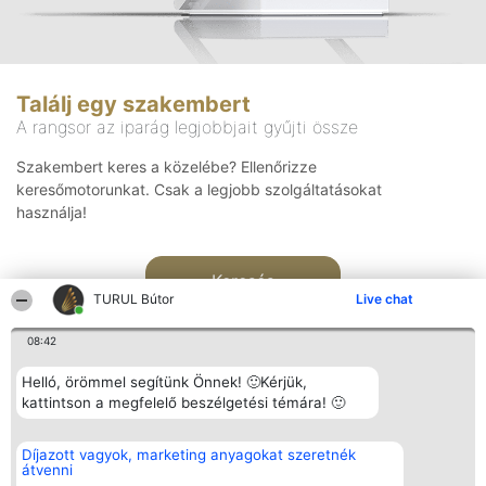
Találj egy szakembert
A rangsor az iparág legjobbjait gyűjti össze
Szakembert keres a közelébe? Ellenőrizze
keresőmotorunkat. Csak a legjobb szolgáltatásokat
használja!
Keresés
TURUL Bútor
Live chat
08:42
Helló, örömmel segítünk Önnek! 🙂Kérjük,
kattintson a megfelelő beszélgetési témára! 🙂
Rangsorszervező
Népszavazás
Elérhetőség
Díjazott vagyok, marketing anyagokat szeretnék
SC Beautiful Company S.R.L.
Nyertesek
Elérhetőség
átvenni
Bulevardul Aleea Timișul De
Az összes