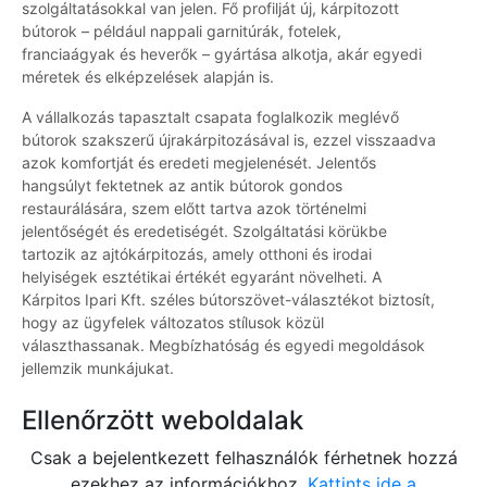
szolgáltatásokkal van jelen. Fő profilját új, kárpitozott
bútorok – például nappali garnitúrák, fotelek,
franciaágyak és heverők – gyártása alkotja, akár egyedi
méretek és elképzelések alapján is.
A vállalkozás tapasztalt csapata foglalkozik meglévő
bútorok szakszerű újrakárpitozásával is, ezzel visszaadva
azok komfortját és eredeti megjelenését. Jelentős
hangsúlyt fektetnek az antik bútorok gondos
restaurálására, szem előtt tartva azok történelmi
jelentőségét és eredetiségét. Szolgáltatási körükbe
tartozik az ajtókárpitozás, amely otthoni és irodai
helyiségek esztétikai értékét egyaránt növelheti. A
Kárpitos Ipari Kft. széles bútorszövet-választékot biztosít,
hogy az ügyfelek változatos stílusok közül
választhassanak. Megbízhatóság és egyedi megoldások
jellemzik munkájukat.
Ellenőrzött weboldalak
Csak a bejelentkezett felhasználók férhetnek hozzá
ezekhez az információkhoz.
Kattints ide a