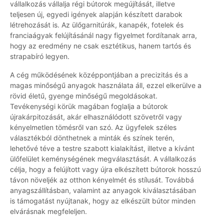
vállalkozás vállalja régi bútorok megújítását, illetve
teljesen új, egyedi igények alapján készített darabok
létrehozását is. Az ülőgarnitúrák, kanapék, fotelek és
franciaágyak felújításánál nagy figyelmet fordítanak arra,
hogy az eredmény ne csak esztétikus, hanem tartós és
strapabíró legyen.
A cég működésének középpontjában a precizitás és a
magas minőségű anyagok használata áll, ezzel elkerülve a
rövid életű, gyenge minőségű megoldásokat.
Tevékenységi körük magában foglalja a bútorok
újrakárpitozását, akár elhasználódott szövetről vagy
kényelmetlen tömésről van szó. Az ügyfelek széles
választékból dönthetnek a minták és színek terén,
lehetővé téve a testre szabott kialakítást, illetve a kívánt
ülőfelület keménységének megválasztását. A vállalkozás
célja, hogy a felújított vagy újra elkészített bútorok hosszú
távon növeljék az otthon kényelmét és stílusát. Továbbá
anyagszállításban, valamint az anyagok kiválasztásában
is támogatást nyújtanak, hogy az elkészült bútor minden
elvárásnak megfeleljen.