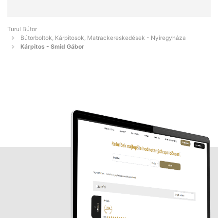
Turul Bútor
Bútorboltok, Kárpitosok, Matrackereskedések - Nyíregyháza
Kárpitos - Smid Gábor