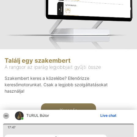
Találj egy szakembert
A rangsor az iparág legjobbjait gyűjti össze
Szakembert keres a közelébe? Ellenőrizze
keresőmotorunkat. Csak a legjobb szolgáltatásokat
használja!
Keresés
TURUL Bútor
Live chat
17:47