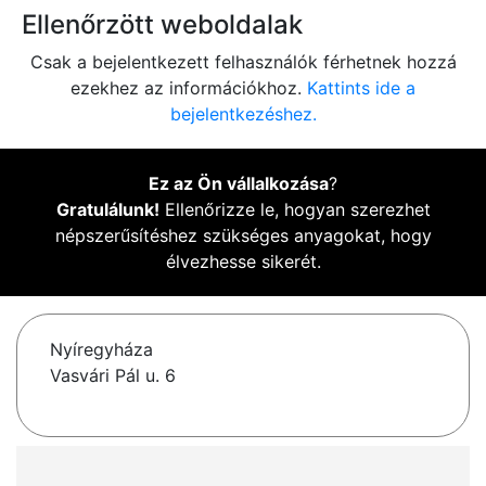
Ellenőrzött weboldalak
Csak a bejelentkezett felhasználók férhetnek hozzá
ezekhez az információkhoz.
Kattints ide a
bejelentkezéshez.
Ez az Ön vállalkozása
?
Gratulálunk!
Ellenőrizze le, hogyan szerezhet
népszerűsítéshez szükséges anyagokat, hogy
élvezhesse sikerét.
Nyíregyháza
Vasvári Pál u. 6