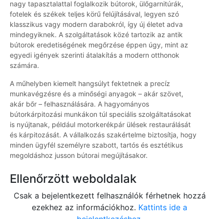
nagy tapasztalattal foglalkozik bútorok, ülőgarnitúrák,
fotelek és székek teljes körű felújításával, legyen szó
klasszikus vagy modern darabokról, így új életet adva
mindegyiknek. A szolgáltatások közé tartozik az antik
bútorok eredetiségének megőrzése éppen úgy, mint az
egyedi igények szerinti átalakítás a modern otthonok
számára.
A műhelyben kiemelt hangsúlyt fektetnek a precíz
munkavégzésre és a minőségi anyagok – akár szövet,
akár bőr – felhasználására. A hagyományos
bútorkárpitozási munkákon túl speciális szolgáltatásokat
is nyújtanak, például motorkerékpár ülések restaurálását
és kárpitozását. A vállalkozás szakértelme biztosítja, hogy
minden ügyfél személyre szabott, tartós és esztétikus
megoldáshoz jusson bútorai megújításakor.
Ellenőrzött weboldalak
Csak a bejelentkezett felhasználók férhetnek hozzá
ezekhez az információkhoz.
Kattints ide a