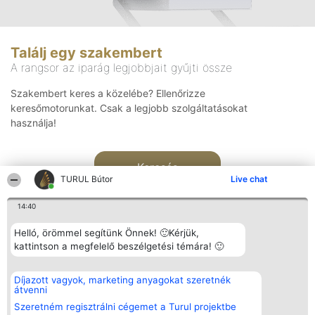
Találj egy szakembert
A rangsor az iparág legjobbjait gyűjti össze
Szakembert keres a közelébe? Ellenőrizze
keresőmotorunkat. Csak a legjobb szolgáltatásokat
használja!
Keresés
TURUL Bútor
Live chat
14:40
Helló, örömmel segítünk Önnek! 🙂Kérjük,
kattintson a megfelelő beszélgetési témára! 🙂
Rangsorszervező
Népszavazás
Elérhetőség
Díjazott vagyok, marketing anyagokat szeretnék
SC Beautiful Company S.R.L.
Nyertesek
Elérhetőség
átvenni
Bulevardul Aleea Timișul De
Az összes
Sus Nr. 2, Bl. A30, Sc. A, Et.
díjazottak
Szeretném regisztrálni cégemet a Turul projektbe
4, Ap. 13
listája