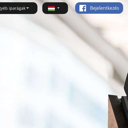
Bejelentkezés
gyéb iparágak