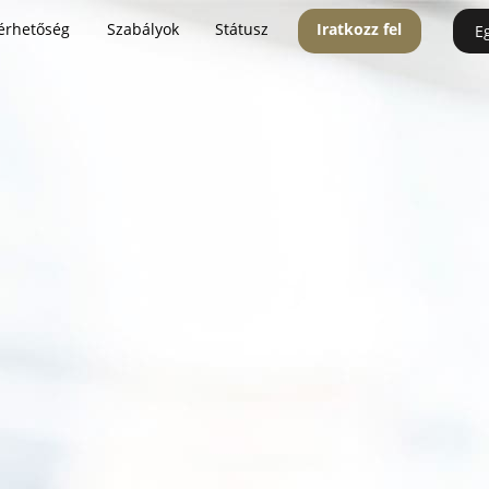
érhetőség
Szabályok
Státusz
Iratkozz fel
E