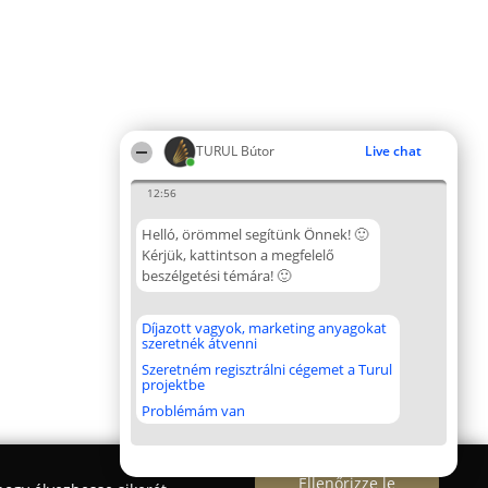
TURUL Bútor
Live chat
12:56
Helló, örömmel segítünk Önnek! 🙂
Kérjük, kattintson a megfelelő
beszélgetési témára! 🙂
Díjazott vagyok, marketing anyagokat
szeretnék átvenni
Szeretném regisztrálni cégemet a Turul
projektbe
Problémám van
Ellenőrizze le