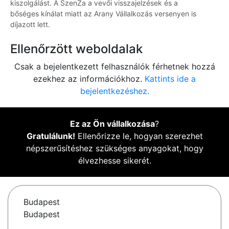
kiszolgálást. A SzenZa a vevői visszajelzések és a
bőséges kínálat miatt az Arany Vállalkozás versenyen is
díjazott lett.
Ellenőrzött weboldalak
Csak a bejelentkezett felhasználók férhetnek hozzá
ezekhez az információkhoz.
Kattints ide a
bejelentkezéshez.
Ez az Ön vállalkozása
?
Gratulálunk!
Ellenőrizze le, hogyan szerezhet
népszerűsítéshez szükséges anyagokat, hogy
élvezhesse sikerét.
Budapest
Budapest