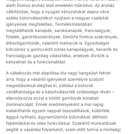
alatti Domus áruház első emeletén működve. Az áruház
célkitűzése, hogy a nyugati irányzatokat alapul véve
széles bútorválasztékot nyújtson a magyar családok
igényeinek megfelelően. Termékkínálatában
megtalálhatók kanapék, sarokkanapék, franciaágyak,
fotelek, gardróbszekrények, tömörfa frontos szekrények,
étkezőgarnitúrák, valamint matracok is. Egyediséget
kölcsönöz a gerincvédő zónás kanapéágyak, heverők és
franciaágyak gazdag választéka, amelyek ötvözik a
kényelmet és a funkcionalitást.
A vállalkozás már alapítása óta nagy hangsúlyt fektet
arra, hogy a vásárlói igényeket személyre szabott
megoldásokkal elégítse ki, például a bútorok
variálhatósága és a kárpitválaszték szélessége révén –
ellensúlyozva ezzel a kötött garnitúrák korabeli
dominanciáját. Ennek eredményeként a mai napig
kialakíthatók egyedi nappali összeállítások, különféle
ággyá nyitható, ágyneműtartós bútorokkal, állítható
fejtámlákkal és relax funkciókkal. Szakértő munkatársak
segítik a vásárlási folyamatot, szem előtt tartva a minőségi