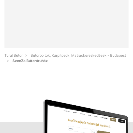
Turul Bútor
Bútorboltok, Kárpitosok, Matrackereskedések - Budapest
SzenZa Bútoráruház