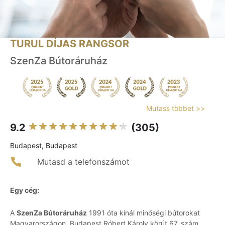
TURUL DÍJAS RANGSOR
SzenZa Bútoráruház
Mutass többet >>
9.2
(305)
Budapest, Budapest
Mutasd a telefonszámot
Egy cég:
A
SzenZa Bútoráruház
1991 óta kínál minőségi bútorokat
Magyarországon, Budapest Róbert Károly körút 67. szám