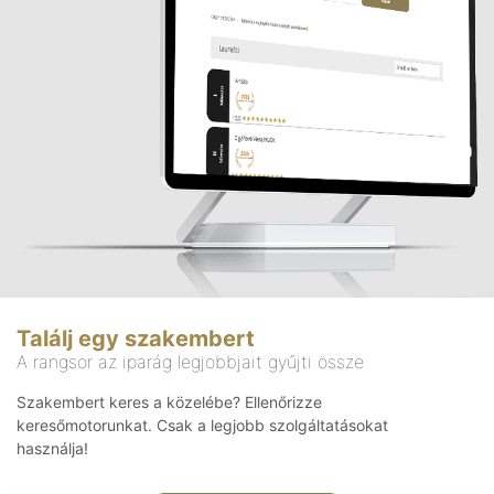
Találj egy szakembert
A rangsor az iparág legjobbjait gyűjti össze
Szakembert keres a közelébe? Ellenőrizze
keresőmotorunkat. Csak a legjobb szolgáltatásokat
használja!