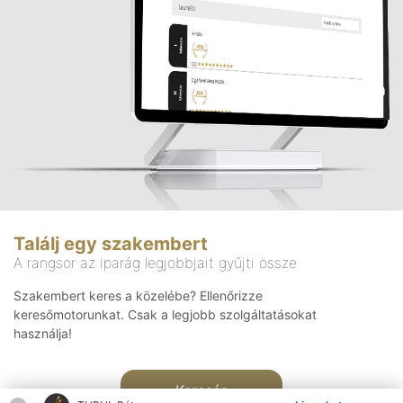
Találj egy szakembert
A rangsor az iparág legjobbjait gyűjti össze
Szakembert keres a közelébe? Ellenőrizze
keresőmotorunkat. Csak a legjobb szolgáltatásokat
használja!
Keresés