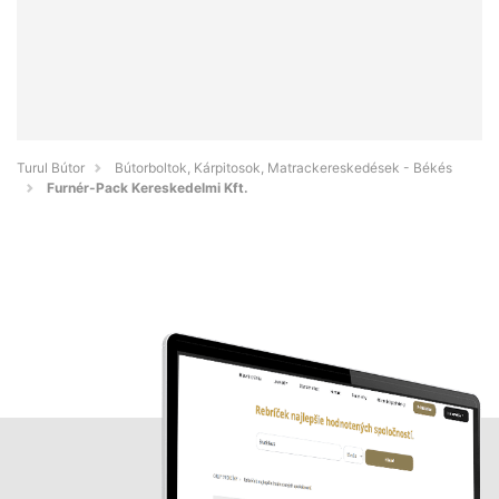
Turul Bútor
Bútorboltok, Kárpitosok, Matrackereskedések - Békés
Furnér-Pack Kereskedelmi Kft.