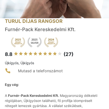
TURUL DÍJAS RANGSOR
Furnér-Pack Kereskedelmi Kft.
8.8
(27)
Újkígyós, Újkígyós
Mutasd a telefonszámot
Egy cég:
A
Furnér-Pack Kereskedelmi Kft.
Magyarország délkeleti
régiójában, Újkígyóson található, fő profilja idompréselt
rétegelt lemezek gyártása. A vállalat székülések,