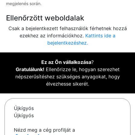
megjelenés során.
Ellenőrzött weboldalak
Csak a bejelentkezett felhasználók férhetnek hozzá
ezekhez az információkhoz.
Kattints ide a
bejelentkezéshez.
Ez az Ön vállalkozása
?
Gratulálunk!
Ellenőrizze le, hogyan szerezhet
népszerűsítéshez szükséges anyagokat, hogy
élvezhesse sikerét.
Újkígyós
Újkígyós
Nézd meg a cég profilját a