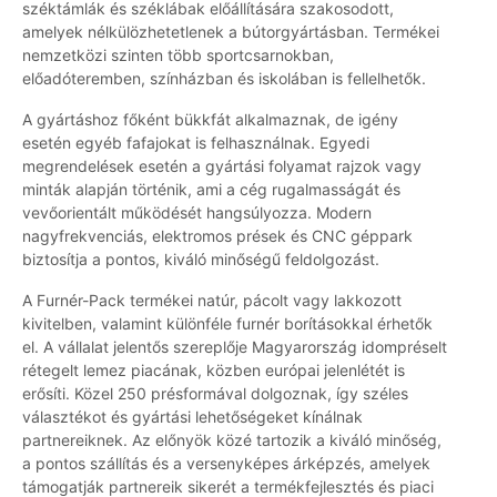
széktámlák és széklábak előállítására szakosodott,
amelyek nélkülözhetetlenek a bútorgyártásban. Termékei
nemzetközi szinten több sportcsarnokban,
előadóteremben, színházban és iskolában is fellelhetők.
A gyártáshoz főként bükkfát alkalmaznak, de igény
esetén egyéb fafajokat is felhasználnak. Egyedi
megrendelések esetén a gyártási folyamat rajzok vagy
minták alapján történik, ami a cég rugalmasságát és
vevőorientált működését hangsúlyozza. Modern
nagyfrekvenciás, elektromos prések és CNC géppark
biztosítja a pontos, kiváló minőségű feldolgozást.
A Furnér-Pack termékei natúr, pácolt vagy lakkozott
kivitelben, valamint különféle furnér borításokkal érhetők
el. A vállalat jelentős szereplője Magyarország idompréselt
rétegelt lemez piacának, közben európai jelenlétét is
erősíti. Közel 250 présformával dolgoznak, így széles
választékot és gyártási lehetőségeket kínálnak
partnereiknek. Az előnyök közé tartozik a kiváló minőség,
a pontos szállítás és a versenyképes árképzés, amelyek
támogatják partnereik sikerét a termékfejlesztés és piaci