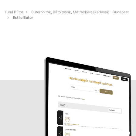
Turul Bútor
Bútorboltok, Kárpitosok, Matrackereskedések - Budapest
Estilo Bútor