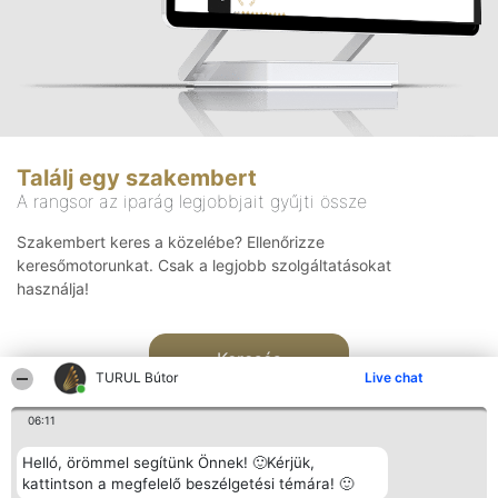
Találj egy szakembert
A rangsor az iparág legjobbjait gyűjti össze
Szakembert keres a közelébe? Ellenőrizze
keresőmotorunkat. Csak a legjobb szolgáltatásokat
használja!
Keresés
TURUL Bútor
Live chat
06:11
Helló, örömmel segítünk Önnek! 🙂Kérjük,
kattintson a megfelelő beszélgetési témára! 🙂