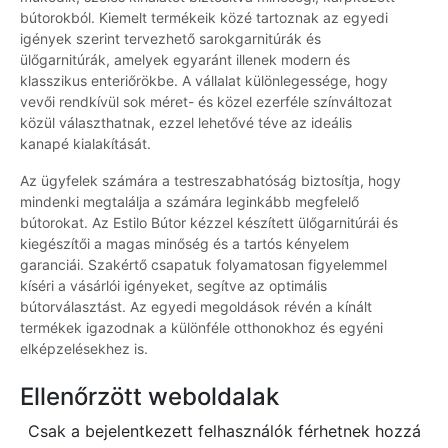
bútorokból. Kiemelt termékeik közé tartoznak az egyedi
igények szerint tervezhető sarokgarnitúrák és
ülőgarnitúrák, amelyek egyaránt illenek modern és
klasszikus enteriőrökbe. A vállalat különlegessége, hogy
vevői rendkívül sok méret- és közel ezerféle színváltozat
közül választhatnak, ezzel lehetővé téve az ideális
kanapé kialakítását.
Az ügyfelek számára a testreszabhatóság biztosítja, hogy
mindenki megtalálja a számára leginkább megfelelő
bútorokat. Az Estilo Bútor kézzel készített ülőgarnitúrái és
kiegészítői a magas minőség és a tartós kényelem
garanciái. Szakértő csapatuk folyamatosan figyelemmel
kíséri a vásárlói igényeket, segítve az optimális
bútorválasztást. Az egyedi megoldások révén a kínált
termékek igazodnak a különféle otthonokhoz és egyéni
elképzelésekhez is.
Ellenőrzött weboldalak
Csak a bejelentkezett felhasználók férhetnek hozzá