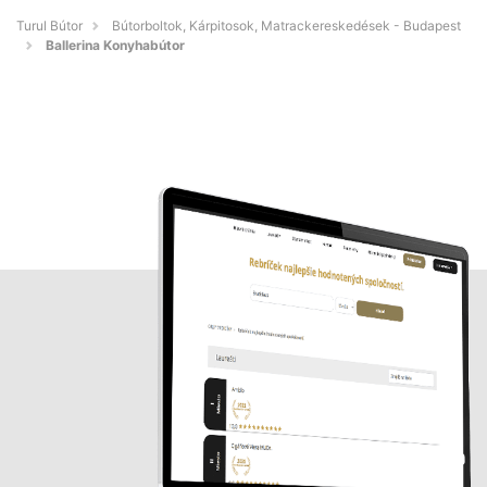
Turul Bútor
Bútorboltok, Kárpitosok, Matrackereskedések - Budapest
Ballerina Konyhabútor