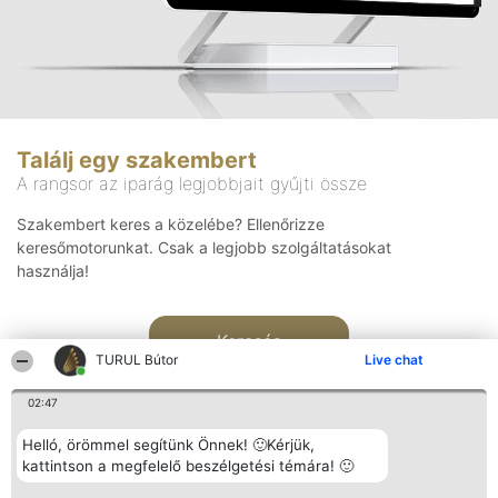
Találj egy szakembert
A rangsor az iparág legjobbjait gyűjti össze
Szakembert keres a közelébe? Ellenőrizze
keresőmotorunkat. Csak a legjobb szolgáltatásokat
használja!
Keresés
TURUL Bútor
Live chat
02:47
Helló, örömmel segítünk Önnek! 🙂Kérjük,
kattintson a megfelelő beszélgetési témára! 🙂