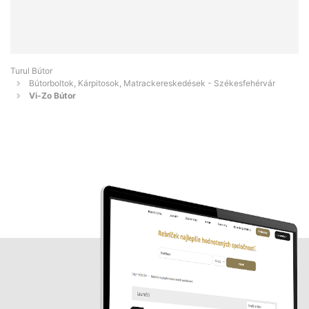
Turul Bútor
Bútorboltok, Kárpitosok, Matrackereskedések - Székesfehérvár
Vi-Zo Bútor