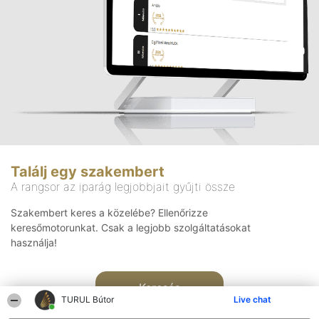
Találj egy szakembert
A rangsor az iparág legjobbjait gyűjti össze
Szakembert keres a közelébe? Ellenőrizze
keresőmotorunkat. Csak a legjobb szolgáltatásokat
használja!
Keresés
TURUL Bútor
Live chat