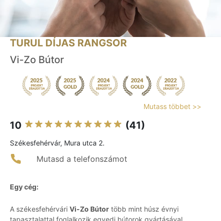
TURUL DÍJAS RANGSOR
Vi-Zo Bútor
Mutass többet >>
10
(41)
Székesfehérvár, Mura utca 2.
Mutasd a telefonszámot
Egy cég:
A székesfehérvári
Vi-Zo Bútor
több mint húsz évnyi
tapasztalattal foglalkozik egyedi bútorok gyártásával.