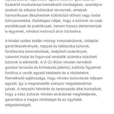
Szakértő munkatársai kiemelkedő minőségben, személyre
szabott és stílusos bútorokat terveznek, amelyek
harmonikusan illeszkednek különböző otthoni vagy irodai
környezetekbe. Elsődleges céljuk, hogy a bútorok ne csak
esztétikusak és praktikusak, hanem hosszú élettartamúak
is legyenek, mindezt kedvező áron biztosítva.
A kínálat széles skálán mozog: konyhabútorok, tolóajtós
gardróbszekrények, nappali és hálószoba bútorok,
fürdőszoba berendezések, beépített szekrények,
valamint irodai és fogorvosi rendelők számára készített
bútorok is elérhetők. A Vi-Zo Bútor minden termékét
gondos tervezés és kivitelezés jellemzi, különös figyelmet
fordítva a vevők egyedi kéréseire és a részletekre.
Kiemelkedő sajátossága, hogy minden bútordarab teljesen
egyedi, így a megrendelők exkluzív megoldásokhoz
jutnak. A helyszíni felmérés és tanácsadás által biztosított,
hogy a kész bútorok minden elvárásnak megfeleljenek,
garantálva a magas minőséget és az ügyfelek
elégedettségét.