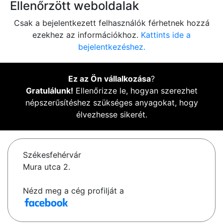
Ellenőrzött weboldalak
Csak a bejelentkezett felhasználók férhetnek hozzá
ezekhez az információkhoz.
Kattints ide a
bejelentkezéshez.
Ez az Ön vállalkozása
?
Gratulálunk!
Ellenőrizze le, hogyan szerezhet
népszerűsítéshez szükséges anyagokat, hogy
élvezhesse sikerét.
Székesfehérvár
Mura utca 2.
Nézd meg a cég profilját a