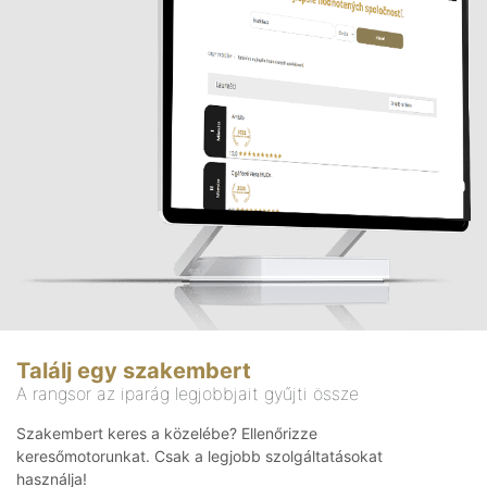
Találj egy szakembert
A rangsor az iparág legjobbjait gyűjti össze
Szakembert keres a közelébe? Ellenőrizze
keresőmotorunkat. Csak a legjobb szolgáltatásokat
használja!