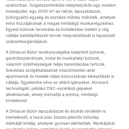
szektorban. Szigetszentmiklósi telephelyükön egy modern
irodaépület, egy 2000 m²-es raktár, lapszabászat,
bútorgyártó egység és asztalos műhely működik, amelyek
mind hozzájárulnak a magas minőségű munkavégzéshez.
Egyedi bútorok tervezése és kivitelezése mellett a cég
vállalja belsőépítészeti tervek megvalósítását is tapasztalt
szakembergárdájával.
A Dimacon Bútor tevékenységébe beépített bútorok,
gardróbszekrények, irodai és munkahelyi bútorok,
valamint üzlethelyiségek teljes berendezése tartozik.
Sokoldalú szolgáltatásainak köszönhetően akár
apartmanok és hotelek teljes bútorzatának elkészítését is
vállalja, figyelembe véve az eltérő igényeket. Korszerű
technológiát, például CNC-vezérlésű gépeket
alkalmaznak, amely biztosítja a pontos, minőségi
kivitelezést.
A Dimacon Bútor lapszabászat és élzárás területén is
kiemelkedő, a hazai piac összes jelentős bútorlap
márkáját kínálja, amelyek gyorsan elérhetőek. Munkájukat