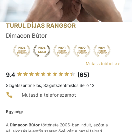
TURUL DÍJAS RANGSOR
Dimacon Bútor
Mutass többet >>
9.4
(65)
Szigetszentmiklós, Szigetszentmiklós Sellő 12
Mutasd a telefonszámot
Egy cég:
A
Dimacon Bútor
története 2006-ban indult, azóta a
vállalkozás jelentős szereplővé vált a hazai faipari