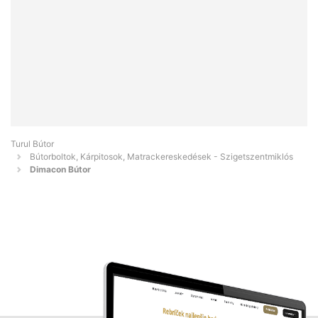
Turul Bútor
Bútorboltok, Kárpitosok, Matrackereskedések - Szigetszentmiklós
Dimacon Bútor