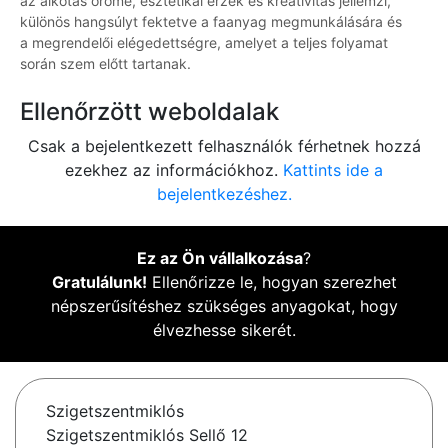
az alkotás öröme, esztétikai érzék és kreativitás jellemzi,
különös hangsúlyt fektetve a faanyag megmunkálására és
a megrendelői elégedettségre, amelyet a teljes folyamat
során szem előtt tartanak.
Ellenőrzött weboldalak
Csak a bejelentkezett felhasználók férhetnek hozzá
ezekhez az információkhoz.
Kattints ide a
bejelentkezéshez.
Ez az Ön vállalkozása
?
Gratulálunk!
Ellenőrizze le, hogyan szerezhet
népszerűsítéshez szükséges anyagokat, hogy
élvezhesse sikerét.
Szigetszentmiklós
Szigetszentmiklós Sellő 12