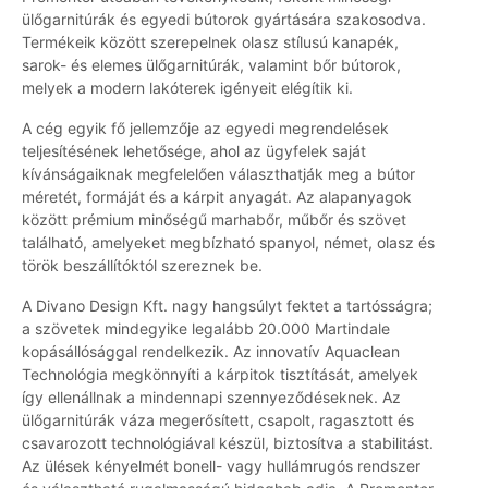
ülőgarnitúrák és egyedi bútorok gyártására szakosodva.
Termékeik között szerepelnek olasz stílusú kanapék,
sarok- és elemes ülőgarnitúrák, valamint bőr bútorok,
melyek a modern lakóterek igényeit elégítik ki.
A cég egyik fő jellemzője az egyedi megrendelések
teljesítésének lehetősége, ahol az ügyfelek saját
kívánságaiknak megfelelően választhatják meg a bútor
méretét, formáját és a kárpit anyagát. Az alapanyagok
között prémium minőségű marhabőr, műbőr és szövet
található, amelyeket megbízható spanyol, német, olasz és
török beszállítóktól szereznek be.
A Divano Design Kft. nagy hangsúlyt fektet a tartósságra;
a szövetek mindegyike legalább 20.000 Martindale
kopásállósággal rendelkezik. Az innovatív Aquaclean
Technológia megkönnyíti a kárpitok tisztítását, amelyek
így ellenállnak a mindennapi szennyeződéseknek. Az
ülőgarnitúrák váza megerősített, csapolt, ragasztott és
csavarozott technológiával készül, biztosítva a stabilitást.
Az ülések kényelmét bonell- vagy hullámrugós rendszer