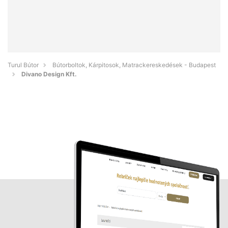
Turul Bútor
Bútorboltok, Kárpitosok, Matrackereskedések - Budapest
Divano Design Kft.