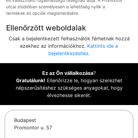
és választható rugalmasságú hideghab adja. A Promontor
utcai stúdióban személyesen is lehetőség nyílik a
termékek és opciók megismerésére.
Ellenőrzött weboldalak
Csak a bejelentkezett felhasználók férhetnek hozzá
ezekhez az információkhoz.
Kattints ide a
bejelentkezéshez.
Ez az Ön vállalkozása
?
Gratulálunk!
Ellenőrizze le, hogyan szerezhet
népszerűsítéshez szükséges anyagokat, hogy
élvezhesse sikerét.
Budapest
Promontor u. 57