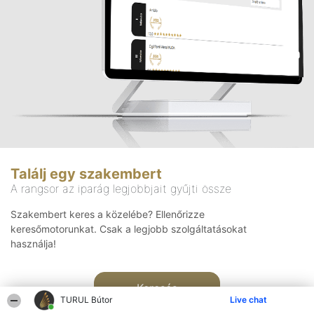
Találj egy szakembert
A rangsor az iparág legjobbjait gyűjti össze
Szakembert keres a közelébe? Ellenőrizze
keresőmotorunkat. Csak a legjobb szolgáltatásokat
használja!
Keresés
TURUL Bútor
Live chat