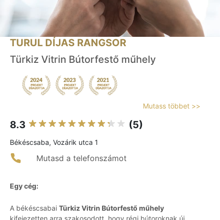
TURUL DÍJAS RANGSOR
Türkiz Vitrin Bútorfestő műhely
Mutass többet >>
8.3
(5)
Békéscsaba, Vozárik utca 1
Mutasd a telefonszámot
Egy cég:
A békéscsabai
Türkiz Vitrin Bútorfestő műhely
kifejezetten arra szakosodott, hogy régi bútoroknak új