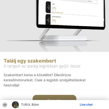
Találj egy szakembert
A rangsor az iparág legjobbjait gyűjti össze
Szakembert keres a közelébe? Ellenőrizze
keresőmotorunkat. Csak a legjobb szolgáltatásokat
használja!
Keresés
TURUL Bútor
Live chat