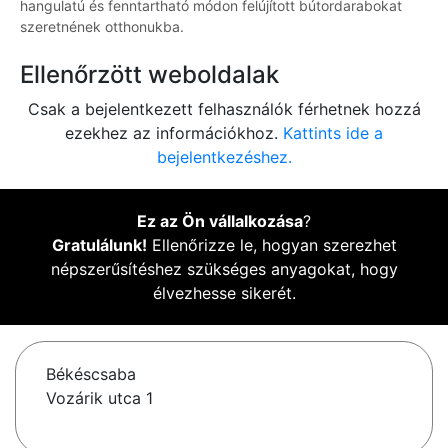
hangulatú és fenntartható módon felújított bútordarabokat
szeretnének otthonukba.
Ellenőrzött weboldalak
Csak a bejelentkezett felhasználók férhetnek hozzá
ezekhez az információkhoz.
Kattints ide a
bejelentkezéshez.
Ez az Ön vállalkozása
?
Gratulálunk!
Ellenőrizze le, hogyan szerezhet
népszerűsítéshez szükséges anyagokat, hogy
élvezhesse sikerét.
Békéscsaba
Vozárik utca 1