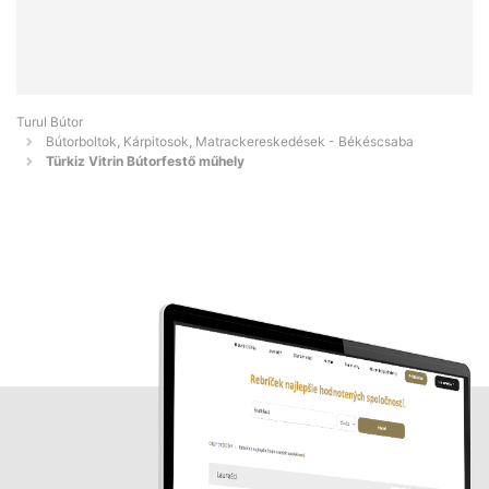
Turul Bútor
Bútorboltok, Kárpitosok, Matrackereskedések - Békéscsaba
Türkiz Vitrin Bútorfestő műhely