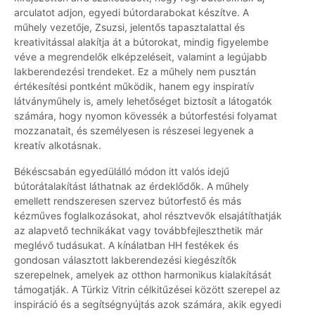
arculatot adjon, egyedi bútordarabokat készítve. A
műhely vezetője, Zsuzsi, jelentős tapasztalattal és
kreativitással alakítja át a bútorokat, mindig figyelembe
véve a megrendelők elképzeléseit, valamint a legújabb
lakberendezési trendeket. Ez a műhely nem pusztán
értékesítési pontként működik, hanem egy inspiratív
látványműhely is, amely lehetőséget biztosít a látogatók
számára, hogy nyomon kövessék a bútorfestési folyamat
mozzanatait, és személyesen is részesei legyenek a
kreatív alkotásnak.
Békéscsabán egyedülálló módon itt valós idejű
bútorátalakítást láthatnak az érdeklődők. A műhely
emellett rendszeresen szervez bútorfestő és más
kézműves foglalkozásokat, ahol résztvevők elsajátíthatják
az alapvető technikákat vagy továbbfejleszthetik már
meglévő tudásukat. A kínálatban HH festékek és
gondosan választott lakberendezési kiegészítők
szerepelnek, amelyek az otthon harmonikus kialakítását
támogatják. A Türkiz Vitrin célkitűzései között szerepel az
inspiráció és a segítségnyújtás azok számára, akik egyedi