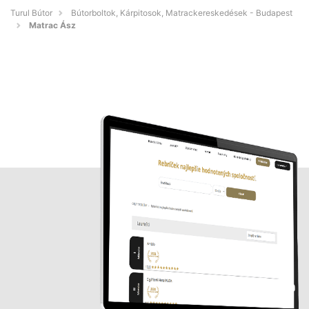
Turul Bútor
Bútorboltok, Kárpitosok, Matrackereskedések - Budapest
Matrac Ász