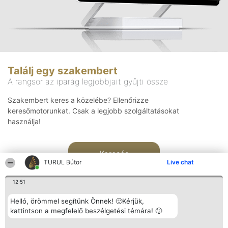
Találj egy szakembert
A rangsor az iparág legjobbjait gyűjti össze
Szakembert keres a közelébe? Ellenőrizze
keresőmotorunkat. Csak a legjobb szolgáltatásokat
használja!
Keresés
TURUL Bútor
Live chat
12:51
Helló, örömmel segítünk Önnek! 🙂Kérjük,
kattintson a megfelelő beszélgetési témára! 🙂