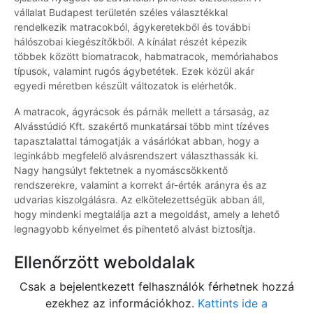
vállalat Budapest területén széles választékkal
rendelkezik matracokból, ágykeretekből és további
hálószobai kiegészítőkből. A kínálat részét képezik
többek között biomatracok, habmatracok, memóriahabos
típusok, valamint rugós ágybetétek. Ezek közül akár
egyedi méretben készült változatok is elérhetők.
A matracok, ágyrácsok és párnák mellett a társaság, az
Alvásstúdió Kft. szakértő munkatársai több mint tízéves
tapasztalattal támogatják a vásárlókat abban, hogy a
leginkább megfelelő alvásrendszert választhassák ki.
Nagy hangsúlyt fektetnek a nyomáscsökkentő
rendszerekre, valamint a korrekt ár-érték arányra és az
udvarias kiszolgálásra. Az elkötelezettségük abban áll,
hogy mindenki megtalálja azt a megoldást, amely a lehető
legnagyobb kényelmet és pihentető alvást biztosítja.
Ellenőrzött weboldalak
Csak a bejelentkezett felhasználók férhetnek hozzá
ezekhez az információkhoz.
Kattints ide a