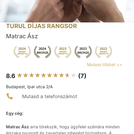
TURUL DÍJAS RANGSOR
Matrac Ász
Mutass többet >>
8.6
(7)
Budapest, Ipar utca 2/A
Mutasd a telefonszámot
Egy cég:
Matrac Ász
arra törekszik, hogy ügyfelei számára minden
éjszaka nyugodt és zavartalan pihenést biztosítson. A