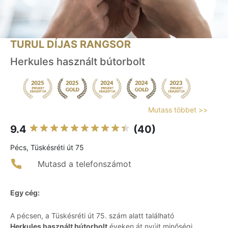
TURUL DÍJAS RANGSOR
Herkules használt bútorbolt
Mutass többet >>
9.4
(40)
Pécs, Tüskésréti út 75
Mutasd a telefonszámot
Egy cég:
A pécsen, a Tüskésréti út 75. szám alatt található
Herkules használt bútorbolt
éveken át nyújt minőségi