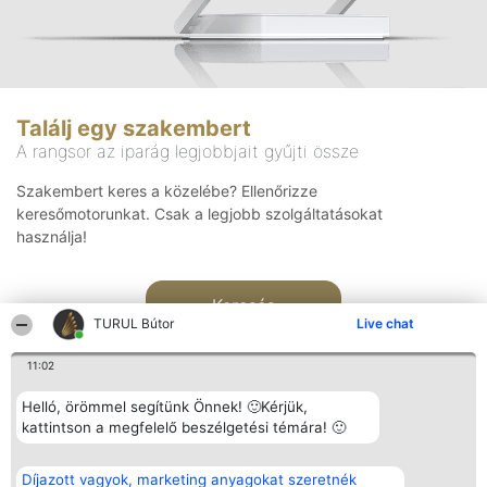
Találj egy szakembert
A rangsor az iparág legjobbjait gyűjti össze
Szakembert keres a közelébe? Ellenőrizze
keresőmotorunkat. Csak a legjobb szolgáltatásokat
használja!
Keresés
TURUL Bútor
Live chat
11:02
Helló, örömmel segítünk Önnek! 🙂Kérjük,
kattintson a megfelelő beszélgetési témára! 🙂
Rangsorszervező
Népszavazás
Elérhetőség
Díjazott vagyok, marketing anyagokat szeretnék
SC Beautiful Company S.R.L.
Nyertesek
Elérhetőség