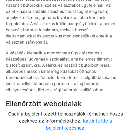
használt bútorokkal széles választékot ügyfeleinek. Az
üzlet kínálata sokféle stílust és típust foglal magában,
amelyek előzetes, gondos kiválasztás után kerülnek
forgalomba. A vállalkozás külön hangsúlyt fektet a német
használt bútorok kínálatára, melyek hosszú
élettartamukkal és esztétikus megjelenésükkel emelik a
választék színvonalát.
A vásárlók kiemelik a megbízható ügyintézést és a
készséges, udvarias kiszolgálást, ami kellemes élményt
biztosít számukra. A Herkules használt bútorbolt reális,
alkuképes árakon kínál megoldásokat otthonok
berendezéséhez. Az üzlet költöztetési szolgáltatásokat is
kínál, amellyel támogatja partnereit az új bútorok
elhelyezésében, illetve a régi bútorok szállításában.
Ellenőrzött weboldalak
Csak a bejelentkezett felhasználók férhetnek hozzá
ezekhez az információkhoz.
Kattints ide a
bejelentkezéshez.