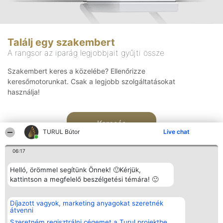
Találj egy szakembert
A rangsor az iparág legjobbjait gyűjti össze
Szakembert keres a közelébe? Ellenőrizze
keresőmotorunkat. Csak a legjobb szolgáltatásokat
használja!
Keresés
TURUL Bútor
Live chat
06:17
Helló, örömmel segítünk Önnek! 🙂Kérjük,
kattintson a megfelelő beszélgetési témára! 🙂
Rangsorszervező
Népszavazás
Elérhetőség
Díjazott vagyok, marketing anyagokat szeretnék
SC Beautiful Company S.R.L.
Nyertesek
Elérhetőség
átvenni
Bulevardul Aleea Timișul De
Az összes
Sus Nr. 2, Bl. A30, Sc. A, Et.
díjazottak
Szeretném regisztrálni cégemet a Turul projektbe