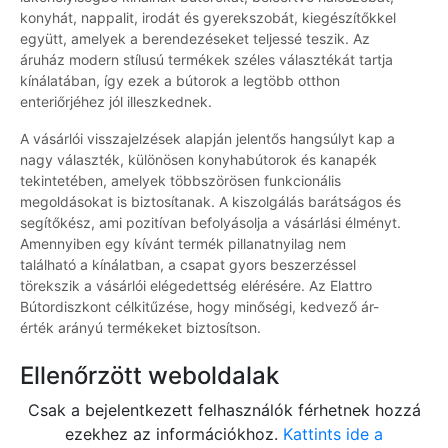
konyhát, nappalit, irodát és gyerekszobát, kiegészítőkkel
együtt, amelyek a berendezéseket teljessé teszik. Az
áruház modern stílusú termékek széles választékát tartja
kínálatában, így ezek a bútorok a legtöbb otthon
enteriőrjéhez jól illeszkednek.
A vásárlói visszajelzések alapján jelentős hangsúlyt kap a
nagy választék, különösen konyhabútorok és kanapék
tekintetében, amelyek többszörösen funkcionális
megoldásokat is biztosítanak. A kiszolgálás barátságos és
segítőkész, ami pozitívan befolyásolja a vásárlási élményt.
Amennyiben egy kívánt termék pillanatnyilag nem
található a kínálatban, a csapat gyors beszerzéssel
törekszik a vásárlói elégedettség elérésére. Az Elattro
Bútordiszkont célkitűzése, hogy minőségi, kedvező ár-
érték arányú termékeket biztosítson.
Ellenőrzött weboldalak
Csak a bejelentkezett felhasználók férhetnek hozzá
ezekhez az információkhoz.
Kattints ide a