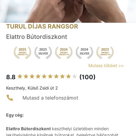
TURUL DÍJAS RANGSOR
Elattro Bútordiszkont
Mutass többet >>
8.8
(100)
Keszthely, Külső Zsidi út 2
Mutasd a telefonszámot
Egy cég:
Elattro Bútordiszkont
keszthelyi üzletében minden
lakóhelyiségbe kínálnak bútorokat, beleértve hálószobát,