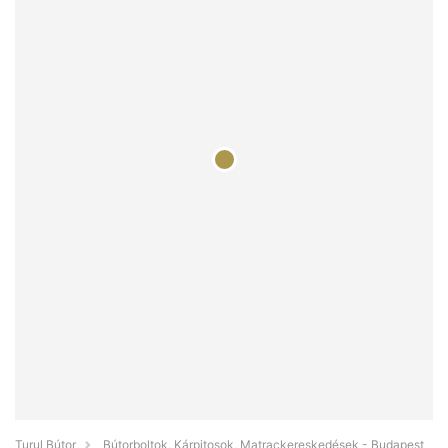
Turul Bútor
Bútorboltok, Kárpitosok, Matrackereskedések - Budapest