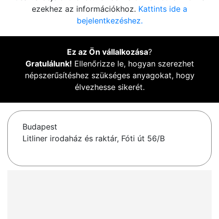
ezekhez az információkhoz.
Kattints ide a
bejelentkezéshez.
Ez az Ön vállalkozása
?
Gratulálunk!
Ellenőrizze le, hogyan szerezhet
népszerűsítéshez szükséges anyagokat, hogy
élvezhesse sikerét.
Budapest
Litliner irodaház és raktár, Fóti út 56/B