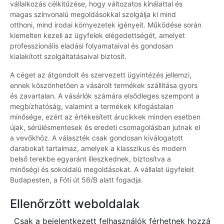
vállalkozás célkitűzése, hogy változatos kínálattal és
magas színvonalú megoldásokkal szolgálja ki mind
otthoni, mind irodai környezetek igényeit. Működése során
kiemelten kezeli az ügyfelek elégedettségét, amelyet
professzionális eladási folyamataival és gondosan
kialakított szolgáltatásaival biztosít.
A céget az átgondolt és szervezett ügyintézés jellemzi,
ennek köszönhetően a vásárolt termékek szállítása gyors
és zavartalan. A vásárlók számára elsődleges szempont a
megbízhatóság, valamint a termékek kifogástalan
minősége, ezért az értékesített árucikkek minden esetben
újak, sérülésmentesek és eredeti csomagolásban jutnak el
a vevőkhöz. A választék csak gondosan kiválogatott
darabokat tartalmaz, amelyek a klasszikus és modern
belső terekbe egyaránt illeszkednek, biztosítva a
minőségi és sokoldalú megoldásokat. A vállalat ügyfeleit
Budapesten, a Fóti út 56/B alatt fogadja.
Ellenőrzött weboldalak
Csak a bejelentkezett felhasználók férhetnek hozzá