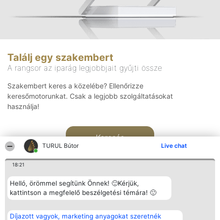
Találj egy szakembert
A rangsor az iparág legjobbjait gyűjti össze
Szakembert keres a közelébe? Ellenőrizze
keresőmotorunkat. Csak a legjobb szolgáltatásokat
használja!
Keresés
TURUL Bútor
Live chat
18:21
Helló, örömmel segítünk Önnek! 🙂Kérjük,
kattintson a megfelelő beszélgetési témára! 🙂
Rangsorszervező
Népszavazás
Elérhetőség
Díjazott vagyok, marketing anyagokat szeretnék
SC Beautiful Company S.R.L.
Nyertesek
Elérhetőség