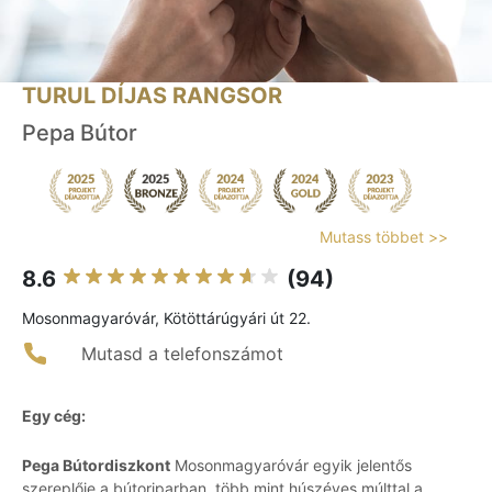
TURUL DÍJAS RANGSOR
Pepa Bútor
Mutass többet >>
8.6
(94)
Mosonmagyaróvár, Kötöttárúgyári út 22.
Mutasd a telefonszámot
Egy cég:
Pega Bútordiszkont
Mosonmagyaróvár egyik jelentős
szereplője a bútoriparban, több mint húszéves múlttal a