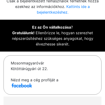
Csak a bejelentkezett felhasználók férhetnek hozzá
ezekhez az információkhoz.
Kattints ide a
bejelentkezéshez.
Ez az Ön vállalkozása
?
Gratulálunk!
Ellenőrizze le, hogyan szerezhet
népszerűsítéshez szükséges anyagokat, hogy
élvezhesse sikerét.
Mosonmagyaróvár
Kötöttárúgyári út 22.
Nézd meg a cég profilját a