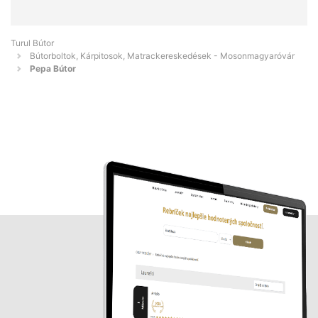
Turul Bútor
Bútorboltok, Kárpitosok, Matrackereskedések - Mosonmagyaróvár
Pepa Bútor