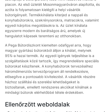
piacon. Az első üzletét Mosonmagyaróváron alapította, és
azóta is folyamatosan kielégíti a helyi vásárlók
bútorigényeit. Termékkínálata kiterjed a nappali és
konyhabútorokra, szekrénysorokra, matracokra, valamint
egyedi kárpitos megoldásokra is. Az üzlet kínálata
egyszerre modern és barátságos árú, amelyek új
hangulatot képesek teremteni az otthonokban.
A Pega Bútordiszkont kiemelten odafigyel arra, hogy
magyar gyártású bútorokból álljon a kínálat, melynek
95%-a hazai termék. Az egyedi igények teljesítése is a
szolgáltatások közé tartozik, így megrendelésre speciális
bútorokat készítenek. A konyhabútorok tervezéséhez
háromdimenziós tervezőprogram áll rendelkezésre,
elősegítve a pontosabb kivitelezést. A vásárlók részére
házhoz szállítási és szerelési lehetőségeket is
biztosítanak, emellett rendszeres akciókat kínálnak a
minőségi bútorok elérhetőbbé tétele érdekében.
Ellenőrzött weboldalak