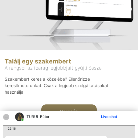
Találj egy szakembert
A rangsor az iparág legjobbjait gyűjti össze
Szakembert keres a közelébe? Ellenőrizze
keresőmotorunkat. Csak a legjobb szolgáltatásokat
használja!
Keresés
TURUL Bútor
Live chat
22:16