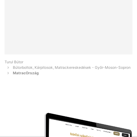
Turul Bútor
Bútorboltok, Kárpitosok, Matrackereskedések - Győr-Moson-Sopron
MatracOrszág