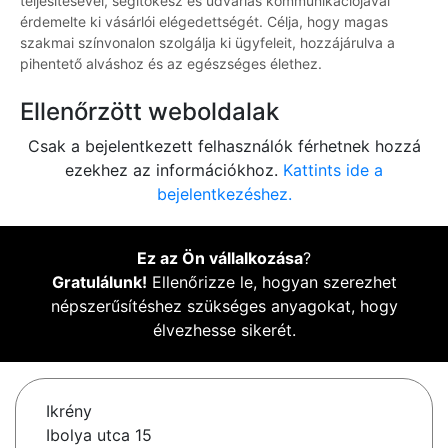
teljesítésével, segítőkész és udvarias kommunikációjával
érdemelte ki vásárlói elégedettségét. Célja, hogy magas
szakmai színvonalon szolgálja ki ügyfeleit, hozzájárulva a
pihentető alváshoz és az egészséges élethez.
Ellenőrzött weboldalak
Csak a bejelentkezett felhasználók férhetnek hozzá
ezekhez az információkhoz.
Kattints ide a
bejelentkezéshez.
Ez az Ön vállalkozása
?
Gratulálunk!
Ellenőrizze le, hogyan szerezhet
népszerűsítéshez szükséges anyagokat, hogy
élvezhesse sikerét.
Ikrény
Ibolya utca 15