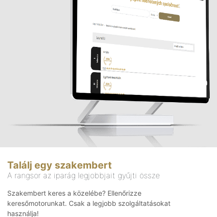
Találj egy szakembert
A rangsor az iparág legjobbjait gyűjti össze
Szakembert keres a közelébe? Ellenőrizze
keresőmotorunkat. Csak a legjobb szolgáltatásokat
használja!