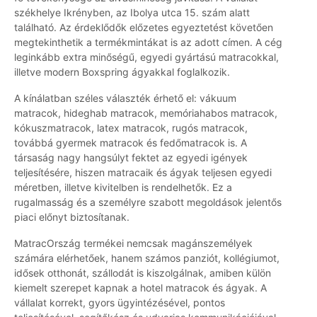
székhelye Ikrényben, az Ibolya utca 15. szám alatt
található. Az érdeklődők előzetes egyeztetést követően
megtekinthetik a termékmintákat is az adott címen. A cég
leginkább extra minőségű, egyedi gyártású matracokkal,
illetve modern Boxspring ágyakkal foglalkozik.
A kínálatban széles választék érhető el: vákuum
matracok, hideghab matracok, memóriahabos matracok,
kókuszmatracok, latex matracok, rugós matracok,
továbbá gyermek matracok és fedőmatracok is. A
társaság nagy hangsúlyt fektet az egyedi igények
teljesítésére, hiszen matracaik és ágyak teljesen egyedi
méretben, illetve kivitelben is rendelhetők. Ez a
rugalmasság és a személyre szabott megoldások jelentős
piaci előnyt biztosítanak.
MatracOrszág termékei nemcsak magánszemélyek
számára elérhetőek, hanem számos panziót, kollégiumot,
idősek otthonát, szállodát is kiszolgálnak, amiben külön
kiemelt szerepet kapnak a hotel matracok és ágyak. A
vállalat korrekt, gyors ügyintézésével, pontos