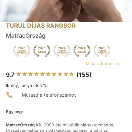
TURUL DÍJAS RANGSOR
MatracOrszág
Mutass többet >>
9.7
(155)
Ikrény, Ibolya utca 15
Mutasd a telefonszámot
Egy cég:
MatracOrszág
Kft. 2009 óta működik Magyarországon,
fő tevékenysége az alvásminőség javítása. A vállalat