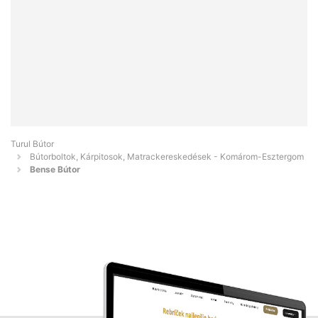
Turul Bútor
Bútorboltok, Kárpitosok, Matrackereskedések - Komárom-Esztergom
Bense Bútor