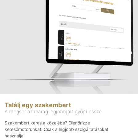
Találj egy szakembert
A rangsor az iparág legjobbjait gyűjti össze
Szakembert keres a közelébe? Ellenőrizze
keresőmotorunkat. Csak a legjobb szolgáltatásokat
használja!