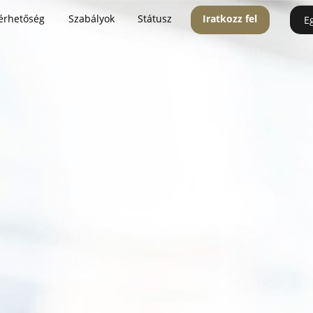
érhetőség
Szabályok
Státusz
Iratkozz fel
E