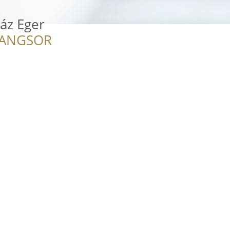
áz Eger
RANGSOR