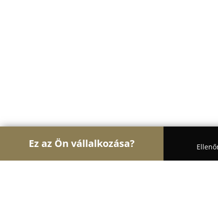
Ez az Ön vállalkozása?
Ellenő
Turul Bútor
Bútorboltok, Kárpitosok, Matrackere