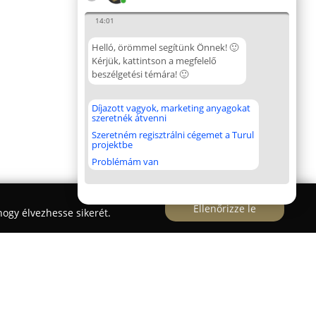
14:01
Helló, örömmel segítünk Önnek! 🙂
Kérjük, kattintson a megfelelő
beszélgetési témára! 🙂
Díjazott vagyok, marketing anyagokat
szeretnék átvenni
Szeretném regisztrálni cégemet a Turul
projektbe
Problémám van
Ellenőrizze le
ogy élvezhesse sikerét.