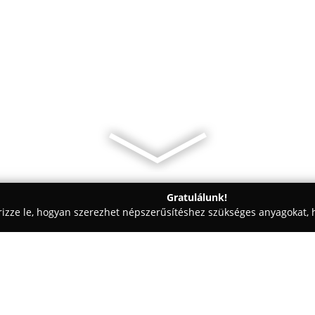
Gratulálunk!
rizze le, hogyan szerezhet népszerűsítéshez szükséges anyagokat, h
skedések - Eger
Európa Bútorház Eger