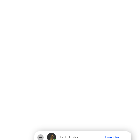
TURUL Bútor
Live chat