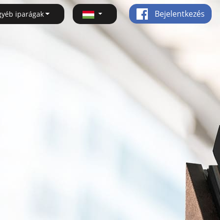
Bejelentkezés
gyéb iparágak