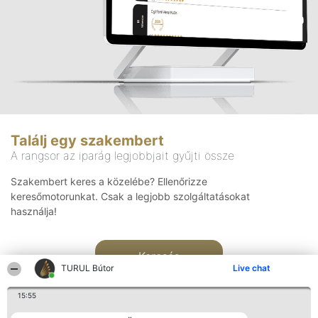
Találj egy szakembert
A rangsor az iparág legjobbjait gyűjti össze
Szakembert keres a közelébe? Ellenőrizze
keresőmotorunkat. Csak a legjobb szolgáltatásokat
használja!
Keresés
TURUL Bútor
Live chat
15:55