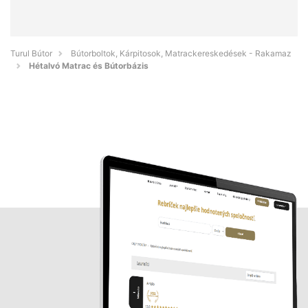
Turul Bútor
Bútorboltok, Kárpitosok, Matrackereskedések - Rakamaz
Hétalvó Matrac és Bútorbázis