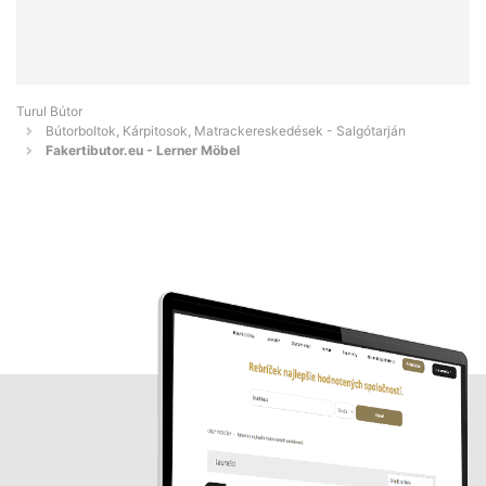
Turul Bútor
Bútorboltok, Kárpitosok, Matrackereskedések - Salgótarján
Fakertibutor.eu - Lerner Möbel