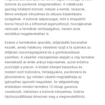
bútorok és pavilonok szegmensében. A vállalkozás
gazdag kínálatot biztosít, melyek a kertek, teraszok,
illetve erkélyek kényelmes és stílusos kialakítására
szolgálnak. A bútorok alapanyagai, mint a strapabíró
borovi fenyő és a kifinomult jegenyefenyő, hozzájárulnak
nemcsak a termékek tartósságához, hanem azok
esztétikai megjelenéséhez is.
Ezeket a termékeket speciális, időjárásálló bevonattal
kezelik, amely hatékony védelmet nyújt a fa számára az
időjárási viszontagságokkal és a gombásodással
szemben. A vásárlók visszajelzései alapján a cég termékei
kiemelkedő ár-érték arányt képviselnek, ezzel erősítve
pozícióját a piacon. A kínálat kiterjed klasszikus és
modern kerti bútorokra, hintaágyakra, pavilonokra és
játszóterekre, így minden vásárló megtalálhatja az
igényeihez igazodó megoldást. Az elégedettség
érdekében minden termékre 12 hónap garancia
vonatkozik, miközben a bútorok kényelmes, futáros
házhozszállítással érkeznek meg a megrendelőkhöz.