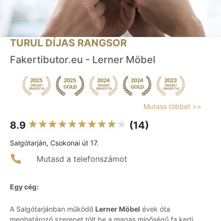
TURUL DÍJAS RANGSOR
Fakertibutor.eu - Lerner Möbel
Mutass többet >>
8.9
(14)
Salgótarján, Csokonai út 17.
Mutasd a telefonszámot
Egy cég:
A Salgótarjánban működő
Lerner Möbel
évek óta
meghatározó szerepet tölt be a magas minőségű fa kerti