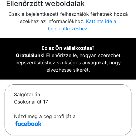
Ellenőrzött weboldalak
Csak a bejelentkezett felhasználók férhetnek hozzá
ezekhez az információkhoz.
Kattints ide a
bejelentkezéshez.
Ez az Ön vállalkozása
?
Gratulálunk!
Ellenőrizze le, hogyan szerezhet
népszerűsítéshez szükséges anyagokat, hogy
élvezhesse sikerét.
Salgótarján
Csokonai út 17.
Nézd meg a cég profilját a