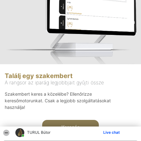
Találj egy szakembert
A rangsor az iparág legjobbjait gyűjti össze
Szakembert keres a közelébe? Ellenőrizze
keresőmotorunkat. Csak a legjobb szolgáltatásokat
használja!
Keresés
TURUL Bútor
Live chat