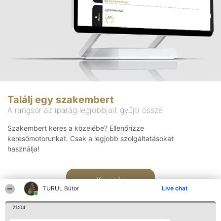
Találj egy szakembert
A rangsor az iparág legjobbjait gyűjti össze
Szakembert keres a közelébe? Ellenőrizze
keresőmotorunkat. Csak a legjobb szolgáltatásokat
használja!
Keresés
TURUL Bútor
Live chat
21:04