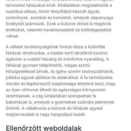
tervezésű faházakat kínál. Kínálatában megtalálhatók a
rusztikus stílusú, tömör fenyőfából készült ágyak,
szekrények, asztalok és komódok, amelyek alapanyaga
Erdélyből származik. Ezek a bútorok idővel is megőrzik
értéküket, valamint karakteresebbé és különlegesebbé
válnak.
A vállalat tevékenységének fontos része a különféle
faházak létrehozása, a kisebb kerti tárolóktól kezdve
egészen a családi házakig és komfortos nyaralókig. A
faházak gyorsan felépíthetők, magas szintű
hőszigeteléssel bírnak, és igény szerint testreszabhatók,
például egyedi ajtókkal és ablakokkal. A fa természetes
mivolta és légáteresztő tulajdonsága lehetővé teszi, hogy
az ilyen otthonok élhető és egészséges környezetet
teremtsenek. A cég kínálatában szerepelnek fa
babaházak is, amelyek a gyermekek számára jelentenek
örömöt. A vállalkozás a bútorok és faházak egyedi
megtervezését is nagy hangsúllyal kezeli.
Ellenőrzött weboldalak