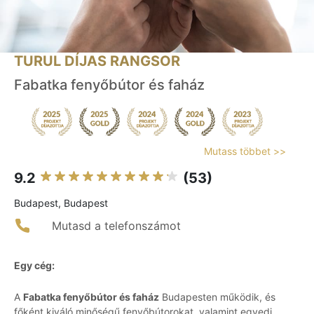
TURUL DÍJAS RANGSOR
Fabatka fenyőbútor és faház
Mutass többet >>
9.2
(53)
Budapest, Budapest
Mutasd a telefonszámot
Egy cég:
A
Fabatka fenyőbútor és faház
Budapesten működik, és
főként kiváló minőségű fenyőbútorokat, valamint egyedi