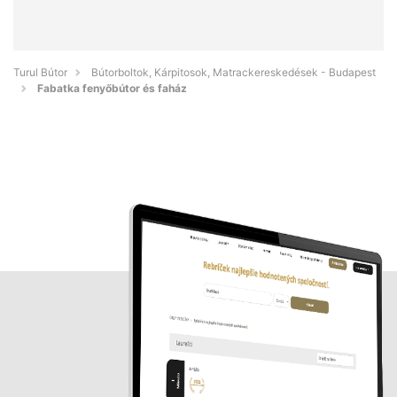
Turul Bútor
Bútorboltok, Kárpitosok, Matrackereskedések - Budapest
Fabatka fenyőbútor és faház