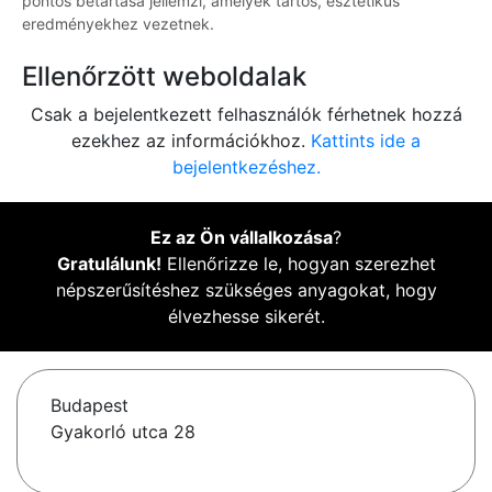
pontos betartása jellemzi, amelyek tartós, esztétikus
eredményekhez vezetnek.
Ellenőrzött weboldalak
Csak a bejelentkezett felhasználók férhetnek hozzá
ezekhez az információkhoz.
Kattints ide a
bejelentkezéshez.
Ez az Ön vállalkozása
?
Gratulálunk!
Ellenőrizze le, hogyan szerezhet
népszerűsítéshez szükséges anyagokat, hogy
élvezhesse sikerét.
Budapest
Gyakorló utca 28