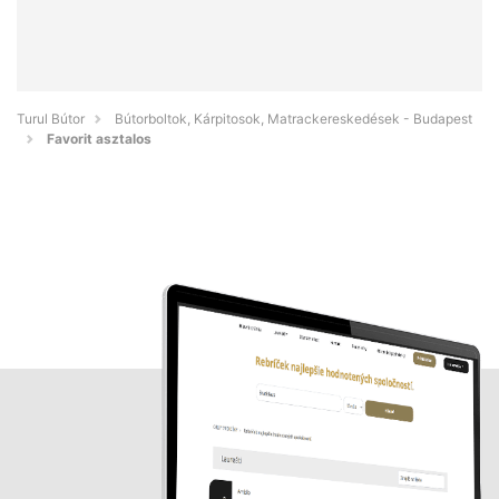
Turul Bútor
Bútorboltok, Kárpitosok, Matrackereskedések - Budapest
Favorit asztalos