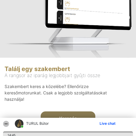
Találj egy szakembert
A rangsor az iparág legjobbjait gyűjti össze
Szakembert keres a közelébe? Ellenőrizze
keresőmotorunkat. Csak a legjobb szolgáltatásokat
használja!
Keresés
TURUL Bútor
Live chat
14:45