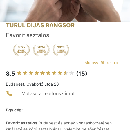
TURUL DÍJAS RANGSOR
Favorit asztalos
Mutass többet >>
8.5
(15)
Budapest, Gyakorló utca 28
Mutasd a telefonszámot
Egy cég:
Favorit asztalos
Budapest és annak vonzáskörzetében
kínál széles körű asztalosipari, valamint belsőépítészeti