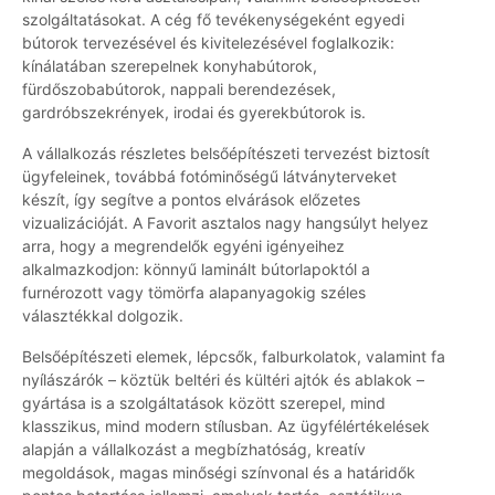
szolgáltatásokat. A cég fő tevékenységeként egyedi
bútorok tervezésével és kivitelezésével foglalkozik:
kínálatában szerepelnek konyhabútorok,
fürdőszobabútorok, nappali berendezések,
gardróbszekrények, irodai és gyerekbútorok is.
A vállalkozás részletes belsőépítészeti tervezést biztosít
ügyfeleinek, továbbá fotóminőségű látványterveket
készít, így segítve a pontos elvárások előzetes
vizualizációját. A Favorit asztalos nagy hangsúlyt helyez
arra, hogy a megrendelők egyéni igényeihez
alkalmazkodjon: könnyű laminált bútorlapoktól a
furnérozott vagy tömörfa alapanyagokig széles
választékkal dolgozik.
Belsőépítészeti elemek, lépcsők, falburkolatok, valamint fa
nyílászárók – köztük beltéri és kültéri ajtók és ablakok –
gyártása is a szolgáltatások között szerepel, mind
klasszikus, mind modern stílusban. Az ügyfélértékelések
alapján a vállalkozást a megbízhatóság, kreatív
megoldások, magas minőségi színvonal és a határidők