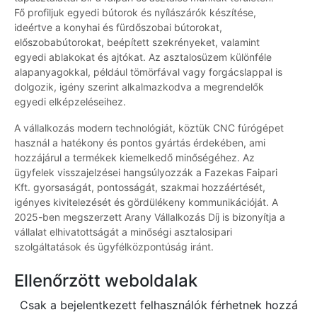
Fő profiljuk egyedi bútorok és nyílászárók készítése,
ideértve a konyhai és fürdőszobai bútorokat,
előszobabútorokat, beépített szekrényeket, valamint
egyedi ablakokat és ajtókat. Az asztalosüzem különféle
alapanyagokkal, például tömörfával vagy forgácslappal is
dolgozik, igény szerint alkalmazkodva a megrendelők
egyedi elképzeléseihez.
A vállalkozás modern technológiát, köztük CNC fúrógépet
használ a hatékony és pontos gyártás érdekében, ami
hozzájárul a termékek kiemelkedő minőségéhez. Az
ügyfelek visszajelzései hangsúlyozzák a Fazekas Faipari
Kft. gyorsaságát, pontosságát, szakmai hozzáértését,
igényes kivitelezését és gördülékeny kommunikációját. A
2025-ben megszerzett Arany Vállalkozás Díj is bizonyítja a
vállalat elhivatottságát a minőségi asztalosipari
szolgáltatások és ügyfélközpontúság iránt.
Ellenőrzött weboldalak
Csak a bejelentkezett felhasználók férhetnek hozzá