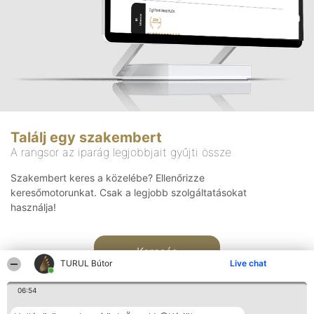
Találj egy szakembert
A rangsor az iparág legjobbjait gyűjti össze
Szakembert keres a közelébe? Ellenőrizze
keresőmotorunkat. Csak a legjobb szolgáltatásokat
használja!
Keresés
TURUL Bútor
Live chat
06:54