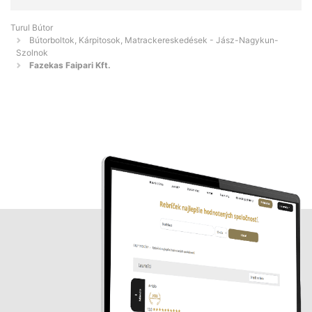
Turul Bútor
Bútorboltok, Kárpitosok, Matrackereskedések - Jász-Nagykun-
Szolnok
Fazekas Faipari Kft.