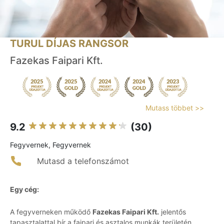
TURUL DÍJAS RANGSOR
Fazekas Faipari Kft.
Mutass többet >>
9.2
(30)
Fegyvernek, Fegyvernek
Mutasd a telefonszámot
Egy cég:
A fegyverneken működő
Fazekas Faipari Kft.
jelentős
tapasztalattal bír a faipari és asztalos munkák területén.