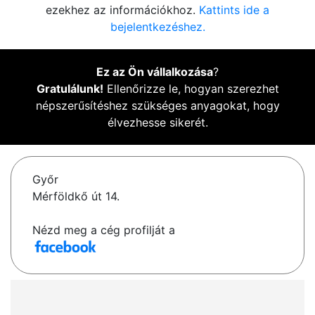
ezekhez az információkhoz.
Kattints ide a
bejelentkezéshez.
Ez az Ön vállalkozása
?
Gratulálunk!
Ellenőrizze le, hogyan szerezhet
népszerűsítéshez szükséges anyagokat, hogy
élvezhesse sikerét.
Győr
Mérföldkő út 14.
Nézd meg a cég profilját a