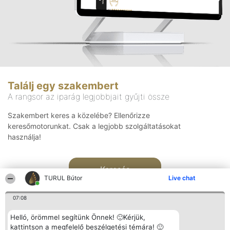
Találj egy szakembert
A rangsor az iparág legjobbjait gyűjti össze
Szakembert keres a közelébe? Ellenőrizze
keresőmotorunkat. Csak a legjobb szolgáltatásokat
használja!
Keresés
TURUL Bútor
Live chat
07:08
Helló, örömmel segítünk Önnek! 🙂Kérjük,
kattintson a megfelelő beszélgetési témára! 🙂