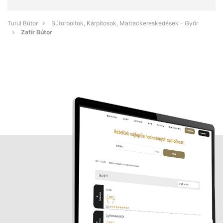
Turul Bútor
Bútorboltok, Kárpitosok, Matrackereskedések - Győr
Zafír Bútor