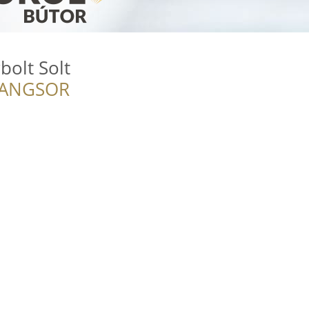
olt Solt
RANGSOR