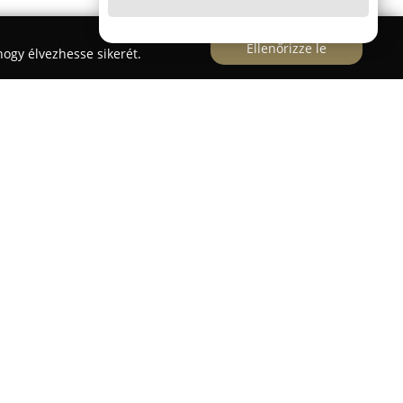
Ellenőrizze le
ogy élvezhesse sikerét.
ős szakmai múlttal működik Solton, elsősorban
tevékenységet folytat. A választék az egyedileg
nyhabútoroktól indul, és magában foglalja az
et, ágyakat, matracokat, valamint a korszerű
sfelszereléshez szükséges különféle kiegészítők,
lapok, mosogatótálcák, zárak, vasalatok, illetve
toznak. Az egyéni igények kielégítését