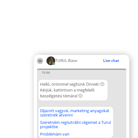
TURUL Bútor
Live chat
10:44
Helló, örömmel segítünk Önnek! 🙂
Kérjük, kattintson a megfelelő
beszélgetési témára! 🙂
Díjazott vagyok, marketing anyagokat
szeretnék átvenni
Szeretném regisztrálni cégemet a Turul
projektbe
Problémám van