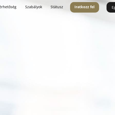
érhetőség
Szabályok
Státusz
Iratkozz fel
E