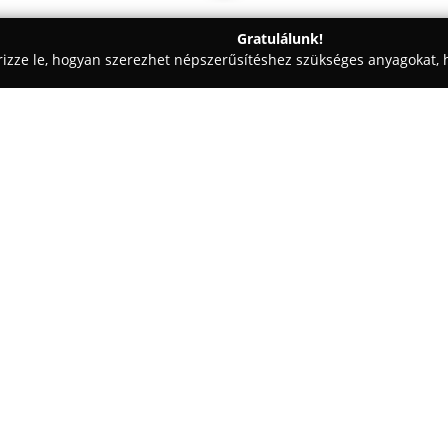
Gratulálunk!
rizze le, hogyan szerezhet népszerűsítéshez szükséges anyagokat, h
skedések - Solt
Madaras Bútorbolt Solt
Egy cég:
Madaras Bútorbolt Solt
jelent
bútorgyártási és -forgalmazási 
készített és sorozatgyártott ko
étkezőgarnitúrákat, szekrények
Mutass többet >>
ülőgarnitúrákat is.
A cég termékkínálatához a laká
például bútoralkatrészek, munka
beépíthető konyhai gépek is tar