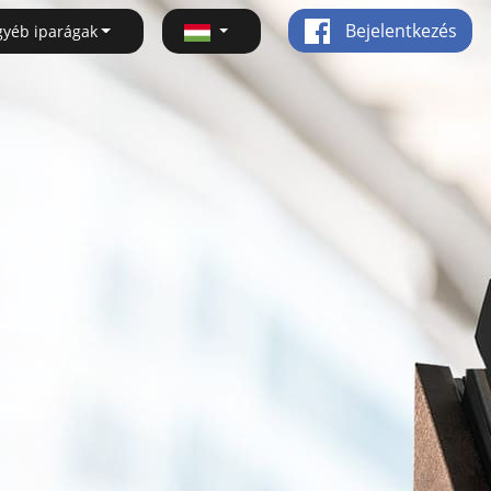
Bejelentkezés
gyéb iparágak