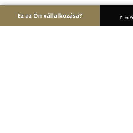
Ez az Ön vállalkozása?
Ellenő
Turul Bútor
Bútorboltok, Kárpitosok, Matrackere
Madaras Bútorbolt Solt
8.9
(27)
Solt, Solt
Mutasd a telefonszámot