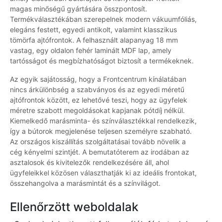
magas minőségű gyártására összpontosít.
Termékválasztékában szerepelnek modern vákuumfóliás,
elegáns festett, egyedi antikolt, valamint klasszikus
tömörfa ajtófrontok. A felhasznált alapanyag 18 mm
vastag, egy oldalon fehér laminált MDF lap, amely
tartósságot és megbízhatóságot biztosít a termékeknek.
Az egyik sajátosság, hogy a Frontcentrum kínálatában
nincs árkülönbség a szabványos és az egyedi méretű
ajtófrontok között, ez lehetővé teszi, hogy az ügyfelek
méretre szabott megoldásokat kapjanak pótdíj nélkül.
Kiemelkedő marásminta- és színválasztékkal rendelkezik,
így a bútorok megjelenése teljesen személyre szabható.
Az országos kiszállítás szolgáltatásai tovább növelik a
cég kényelmi szintjét. A bemutatóterem az irodában az
asztalosok és kivitelezők rendelkezésére áll, ahol
ügyfeleikkel közösen választhatják ki az ideális frontokat,
összehangolva a marásmintát és a színvilágot.
Ellenőrzött weboldalak