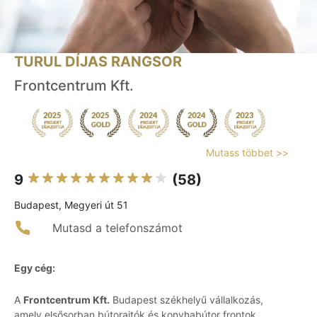
TURUL DÍJAS RANGSOR
Frontcentrum Kft.
Mutass többet >>
9
(58)
Budapest, Megyeri út 51
Mutasd a telefonszámot
Egy cég:
A
Frontcentrum Kft.
Budapest székhelyű vállalkozás,
amely elsősorban bútorajtók és konyhabútor frontok