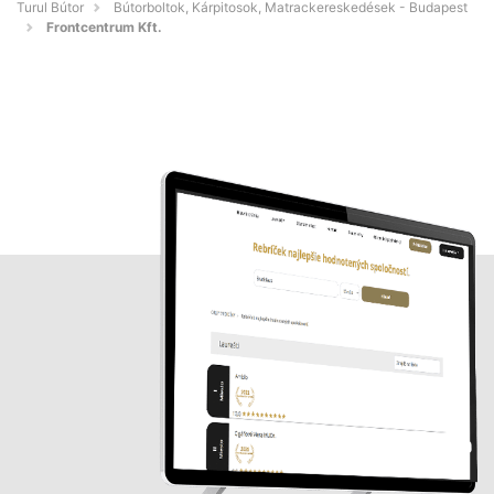
Turul Bútor
Bútorboltok, Kárpitosok, Matrackereskedések - Budapest
Frontcentrum Kft.