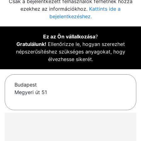
Csak a bejelentkezett felhasználók férhetnek hozzá
ezekhez az információkhoz.
Kattints ide a
bejelentkezéshez.
Ez az Ön vállalkozása
?
Gratulálunk!
Ellenőrizze le, hogyan szerezhet
népszerűsítéshez szükséges anyagokat, hogy
élvezhesse sikerét.
Budapest
Megyeri út 51