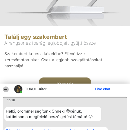
Találj egy szakembert
A rangsor az iparág legjobbjait gyűjti össze
Szakembert keres a közelébe? Ellenőrizze
keresőmotorunkat. Csak a legjobb szolgáltatásokat
használja!
Keresés
TURUL Bútor
Live chat
16:56
Helló, örömmel segítünk Önnek! 🙂Kérjük,
kattintson a megfelelő beszélgetési témára! 🙂
Rangsorszervező
Népszavazás
Elérhetőség