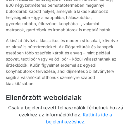
800 négyzetméteres bemutatótermében megannyi
bútordarab kapott helyet, amelyek a lakás különböző
helyiségeibe – így a nappaliba, hálószobába,
gyerekszobába, étkezőbe, konyhába –, valamint
matracok, gardróbok és irodabútorok is megtalálhatók.
A kínálat ötvözi a klasszikus és modern stílusokat, követve
az aktuális bútortrendeket. Az ülőgarnitúrák és kanapék
esetében több százféle kárpit és anyag – mint például
szövet, textilbőr vagy valódi bőr – közül választhatnak az
érdeklődők. Külön figyelmet érdemel az egyedi
konyhabútorok tervezése, ahol díjmentes 3D látványterv
segíti a vásárlókat otthonuk személyre szabott
kialakításában.
Ellenőrzött weboldalak
Csak a bejelentkezett felhasználók férhetnek hozzá
ezekhez az információkhoz.
Kattints ide a
bejelentkezéshez.