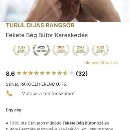
TURUL DÍJAS RANGSOR
Fekete Bég Bútor Kereskedés
Mutass többet >>
8.6
(32)
Sárvár, RÁKÓCZI FERENC U. 75.
Mutasd a telefonszámot
Egy cég:
A 1999 óta Sárváron működő
Fekete Bég Bútor
széles
bútorválasztékkal szolgálja ki vásárlóit. Az üzlet mintegy