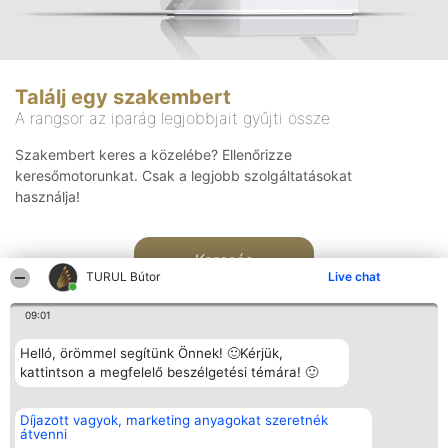
Találj egy szakembert
A rangsor az iparág legjobbjait gyűjti össze
Szakembert keres a közelébe? Ellenőrizze
keresőmotorunkat. Csak a legjobb szolgáltatásokat
használja!
Keresés
TURUL Bútor
Live chat
09:01
Helló, örömmel segítünk Önnek! 🙂Kérjük,
kattintson a megfelelő beszélgetési témára! 🙂
Rangsorszervező
Népszavazás
Elérhetőség
Díjazott vagyok, marketing anyagokat szeretnék
SC Beautiful Company S.R.L.
Nyertesek
Elérhetőség
átvenni
Bulevardul Aleea Timișul De
Az összes