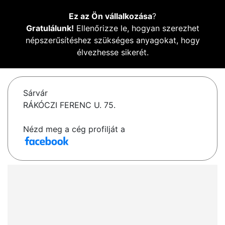
Ez az Ön vállalkozása
?
Gratulálunk!
Ellenőrizze le, hogyan szerezhet
népszerűsítéshez szükséges anyagokat, hogy
élvezhesse sikerét.
Sárvár
RÁKÓCZI FERENC U. 75.
Nézd meg a cég profilját a