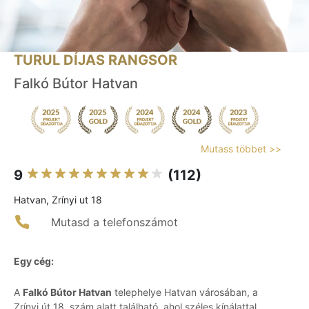
TURUL DÍJAS RANGSOR
Falkó Bútor Hatvan
Mutass többet >>
9
(112)
Hatvan, Zrínyi ut 18
Mutasd a telefonszámot
Egy cég:
A
Falkó Bútor Hatvan
telephelye Hatvan városában, a
Zrínyi út 18. szám alatt található, ahol széles kínálattal