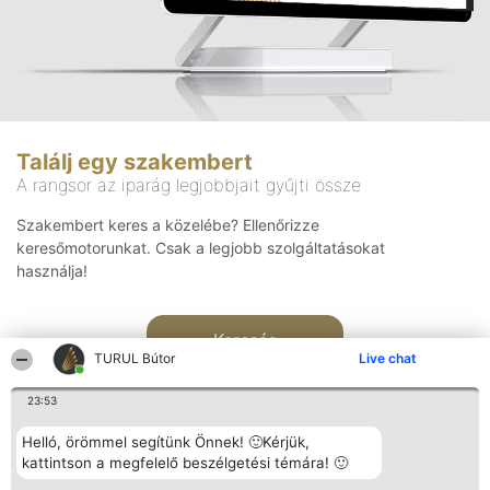
Találj egy szakembert
A rangsor az iparág legjobbjait gyűjti össze
Szakembert keres a közelébe? Ellenőrizze
keresőmotorunkat. Csak a legjobb szolgáltatásokat
használja!
Keresés
TURUL Bútor
Live chat
23:53
Helló, örömmel segítünk Önnek! 🙂Kérjük,
kattintson a megfelelő beszélgetési témára! 🙂