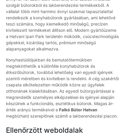
szolgál bútorokból és lakberendezési termékekből. A
vállalat több mint harminc évnyi szakmai tapasztalattal
rendelkezik a konyhabútorok gyártásában, ami lehetővé
teszi számára, hogy kiemelkedő minőségű, precízen
kivitelezett termékeket állítson elő. Modern gyártóüzeme
a Hatvani Ipari Park területén működik, csúcstechnológiás
gépekkel, kizárólag tartós, prémium minőségű
alapanyagokat alkalmazva.
Konyhastúdiójukban és bemutatótermükben
megtekinthetők a különféle konyhabútorok és
étkezőbútorok, továbbá lehetőség van egyedi igények
szerinti méretben és kivitelben is rendelni. A cég szakértői
csapata elkötelezetten működik közre az ügyfelek
otthonának kialakításában. Az egyedi bútorgyártással a
megrendelők személyes elképzelései és igényei alapján
készülnek a funkcionális, esztétikus bútorok. Magas ár-
érték arányú termékeivel a
Falkó Bútor Hatvan
megbízható szereplőnek számít a lakberendezési piacon.
Ellenőrzött weboldalak