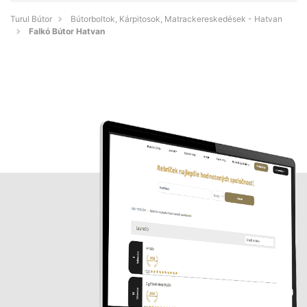
Turul Bútor
Bútorboltok, Kárpitosok, Matrackereskedések - Hatvan
Falkó Bútor Hatvan