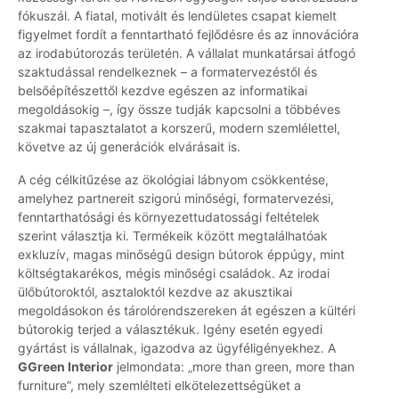
fókuszál. A fiatal, motivált és lendületes csapat kiemelt
figyelmet fordít a fenntartható fejlődésre és az innovációra
az irodabútorozás területén. A vállalat munkatársai átfogó
szaktudással rendelkeznek – a formatervezéstől és
belsőépítészettől kezdve egészen az informatikai
megoldásokig –, így össze tudják kapcsolni a többéves
szakmai tapasztalatot a korszerű, modern szemlélettel,
követve az új generációk elvárásait is.
A cég célkitűzése az ökológiai lábnyom csökkentése,
amelyhez partnereit szigorú minőségi, formatervezési,
fenntarthatósági és környezettudatossági feltételek
szerint választja ki. Termékeik között megtalálhatóak
exkluzív, magas minőségű design bútorok éppúgy, mint
költségtakarékos, mégis minőségi családok. Az irodai
ülőbútoroktól, asztaloktól kezdve az akusztikai
megoldásokon és tárolórendszereken át egészen a kültéri
bútorokig terjed a választékuk. Igény esetén egyedi
gyártást is vállalnak, igazodva az ügyféligényekhez. A
GGreen Interior
jelmondata: „more than green, more than
furniture”, mely szemlélteti elkötelezettségüket a