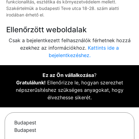
funkcionalitás, esztétika és környezetvédelem mellett.
Szakértelmük a budapesti Teve utca 18-28. szám alatti
irodában érhető el.
Ellenőrzött weboldalak
Csak a bejelentkezett felhasználók férhetnek hozzá
ezekhez az információkhoz.
Kattints ide a
bejelentkezéshez.
Ez az Ön vállalkozása
?
Gratulálunk!
Ellenőrizze le, hogyan szerezhet
népszerűsítéshez szükséges anyagokat, hogy
élvezhesse sikerét.
Budapest
Budapest