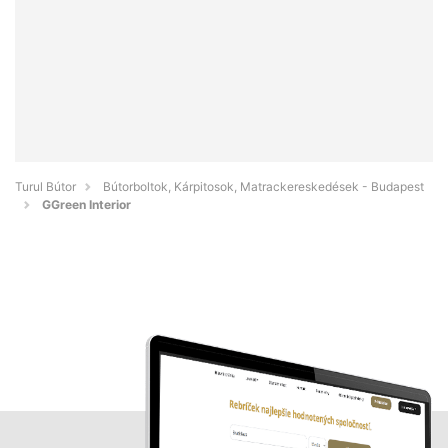
Turul Bútor
Bútorboltok, Kárpitosok, Matrackereskedések - Budapest
GGreen Interior