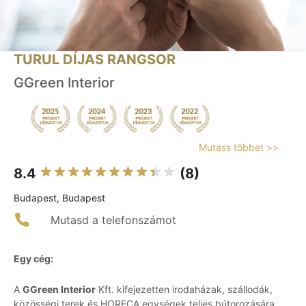
TURUL DÍJAS RANGSOR
GGreen Interior
Mutass többet >>
8.4
(8)
Budapest, Budapest
Mutasd a telefonszámot
Egy cég:
A
GGreen Interior
Kft. kifejezetten irodaházak, szállodák,
közösségi terek és HORECA egységek teljes bútorozására