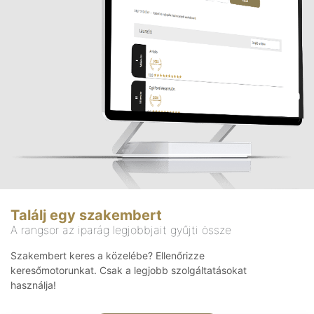
Találj egy szakembert
A rangsor az iparág legjobbjait gyűjti össze
Szakembert keres a közelébe? Ellenőrizze
keresőmotorunkat. Csak a legjobb szolgáltatásokat
használja!