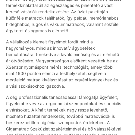
termékkínálattal áll az egészséges és pihentető alvást
kereső vásárlók rendelkezésére. Az üzlet palettáján
különféle matracok találhatók, így például memóriahabos,
hideghabos, rugós és vákuummatracok, valamint sokféle
ágykeret és ágyrács is elérhető.
A vállalkozás kiemelt figyelmet fordít mind a
hagyományos, mind az innovatív ágybetétek
bemutatására, törekedve a kiváló minőség és az elérhető
ár ötvözésére. Magyarországon elsőként vezették be az
XSenzor nyomáspont mérési technológiát, amely több
mint 1600 ponton elemzi a testhelyzetet, segítve a
megfelelő matrac kiválasztását az egyéni igényekhez és
alvási szokásokhoz igazodva.
A cég professzionális tanácsadással támogatja ügyfeleit,
figyelembe véve az ergonómiai szempontokat és speciális
elvárásokat. A kínált termékek nagy része levehető,
mosható huzattal rendelkezik, továbbá matracvédők is
beszerezhetők a higiéniai szempontok érdekében. A
Gigamatrac Szaküzlet szakértelmével és bő választékával