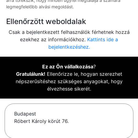
arra törekszik, hogy minden ügyfél megtalálja a számára
legmegfelelőbb alvási megoldást.
Ellenőrzött weboldalak
Csak a bejelentkezett felhasználók férhetnek hozzá
ezekhez az információkhoz.
Kattints ide a
bejelentkezéshez.
Ez az Ön vállalkozása
?
Gratulálunk!
Ellenőrizze le, hogyan szerezhet
népszerűsítéshez szükséges anyagokat, hogy
élvezhesse sikerét.
Budapest
Róbert Károly körút 76.