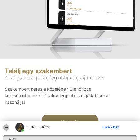
Találj egy szakembert
A rangsor az iparág legjobbjait gyűjti össze
Szakembert keres a közelébe? Ellenőrizze
keresőmotorunkat. Csak a legjobb szolgáltatásokat
használja!
Keresés
TURUL Bútor
Live chat
07:41