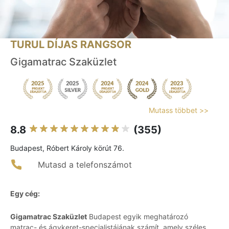
TURUL DÍJAS RANGSOR
Gigamatrac Szaküzlet
Mutass többet >>
8.8
(355)
Budapest, Róbert Károly körút 76.
Mutasd a telefonszámot
Egy cég:
Gigamatrac Szaküzlet
Budapest egyik meghatározó
matrac- és ágykeret-specialistájának számít, amely széles