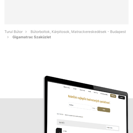
Turul Bútor
Bútorboltok, Kárpitosok, Matrackereskedések - Budapest
Gigamatrac Szaküzlet