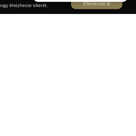
Ellenőrizze le
ogy élvezhesse sikerét.
émium kategóriás kerti bútorokat kínál,
y egyedi és stílusos kültéri életterek alakuljanak
 és raktára Dunakeszin található, ahol exkluzív
ák, illetve napágyak szerepelnek a kínálatban,
gy erkély elegáns pihenőhellyé válhat.
 valamint fa hatású design bútorok is
dőjárásálló alapanyagokból készülnek. A vállalat
özvetlen import révén elérhetővé teszi azokat az
 forrásokból nem elérhetők, ezzel versenyképes
osítva.