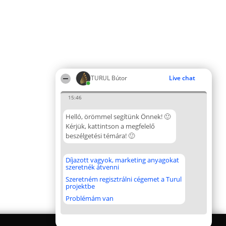
TURUL Bútor
Live chat
15:46
Helló, örömmel segítünk Önnek! 🙂
Kérjük, kattintson a megfelelő
beszélgetési témára! 🙂
Díjazott vagyok, marketing anyagokat
szeretnék átvenni
Szeretném regisztrálni cégemet a Turul
projektbe
Problémám van