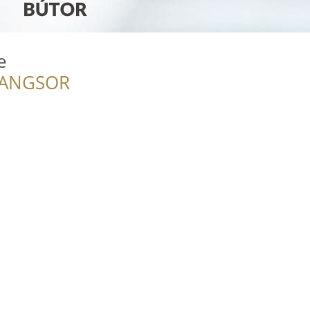
e
RANGSOR