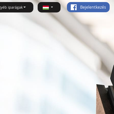
Bejelentkezés
gyéb iparágak