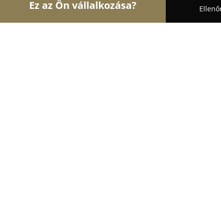
Ez az Ön vállalkozása?
Ellenő
Turul Bútor
Bútorboltok, Kárpitosok, Matracker
Rattanexclusive
9.4
(61)
Dunakeszi, Pallag utca 31.
Mutasd a telefonszámot