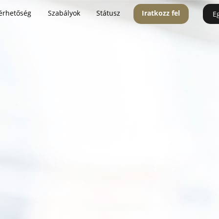
érhetőség
Szabályok
Státusz
Iratkozz fel
E