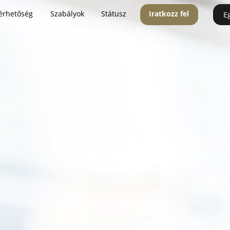
érhetőség
Szabályok
Státusz
Iratkozz fel
E