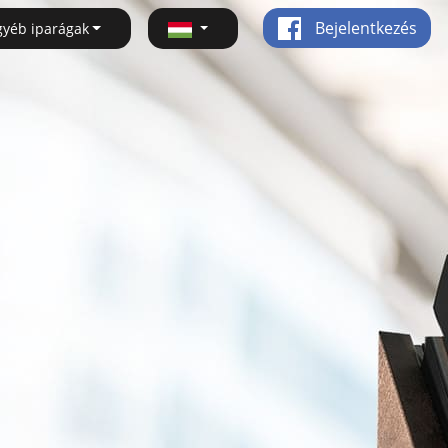
Bejelentkezés
gyéb iparágak