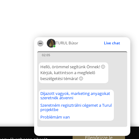
TURUL Bútor
Live chat
02:05
Helló, örömmel segítünk Önnek! 🙂
Kérjük, kattintson a megfelelő
beszélgetési témára! 🙂
Díjazott vagyok, marketing anyagokat
szeretnék átvenni
Szeretném regisztrálni cégemet a Turul
projektbe
Problémám van
Ellenőrizze le