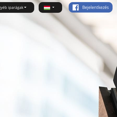
Bejelentkezés
gyéb iparágak