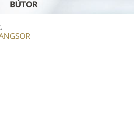
.
RANGSOR