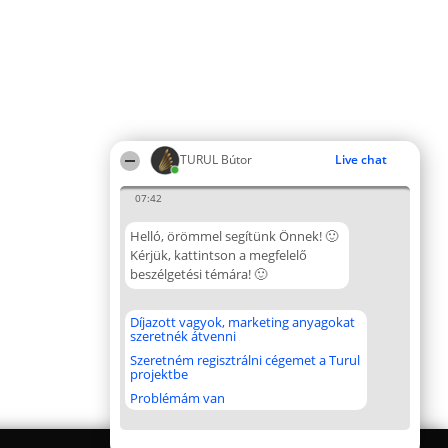
TURUL Bútor
Live chat
07:42
Helló, örömmel segítünk Önnek! 🙂
Kérjük, kattintson a megfelelő
beszélgetési témára! 🙂
Díjazott vagyok, marketing anyagokat
szeretnék átvenni
Szeretném regisztrálni cégemet a Turul
projektbe
Problémám van