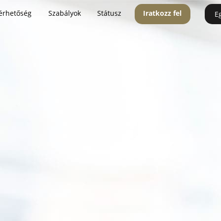
érhetőség
Szabályok
Státusz
Iratkozz fel
E