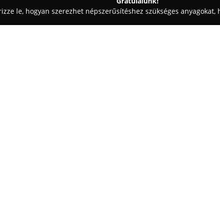
Gratulálunk!
rizze le, hogyan szerezhet népszerűsítéshez szükséges anyagokat, h
eskedések - Zalaegerszeg
Gorzabútor Kft.
Egy cég:
Gorza Bútor
Zalaegerszegen és
munkákat, különös hangsúlyt f
elkészítésére. Tevékenységi kö
bútorok, továbbá fürdőszobai é
Mutass többet >>
polcrendszereket, beépített szek
régi konyhapultok, valamint ajt
A cég nagy hangsúlyt helyez a
prémium minőségű alapanyagok 
hosszú élettartamát. Hozzáérté
innováció jellemzi, modern tec