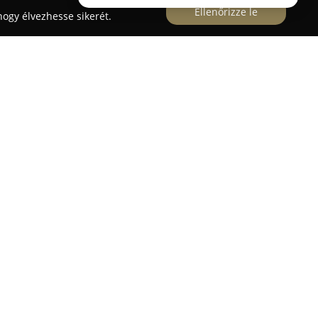
Ellenőrizze le
ogy élvezhesse sikerét.
 környékén végez magas színvonalú asztalos
ektetve az egyedi bútordarabok tervezésére és
rükbe tartozik konyhabútorok, nappali és előszoba
s gyermekszobai bútorok gyártása. Emellett
rényeket, lépcsőket is készítenek, illetve vállalják
ók cseréjét és bútorvázak előkészítését is.
 személyre szabott megoldások kidolgozására és a
alkalmazására, ezzel biztosítva termékeik
süket több éves tapasztalat és folyamatos
hnológiai eljárásokat alkalmaznak, hogy bútoraik