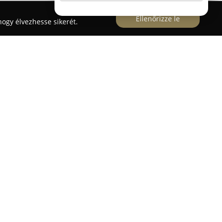
Ellenőrizze le
ogy élvezhesse sikerét.
vezető matrac szaküzleteként működik, amely
öző vásárlói igényekhez igazodva. Az üzlet
s megtalálható, beleértve a rugós, memory,
 modelleket, amelyek hozzájárulnak a nyugodt
 nemcsak matracok szerepelnek, hanem prémium
 és paplanok is, amelyek teljessé teszik a
kák, például a Hilding, Swiss Dream, valamint
 foglalja, ezzel biztosítva a tartós minőséget. A