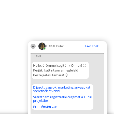
TURUL Bútor
Live chat
14:34
Helló, örömmel segítünk Önnek! 🙂
Kérjük, kattintson a megfelelő
beszélgetési témára! 🙂
Díjazott vagyok, marketing anyagokat
szeretnék átvenni
Szeretném regisztrálni cégemet a Turul
projektbe
Problémám van