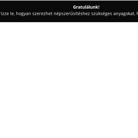
Gratulálunk!
rizze le, hogyan szerezhet népszerűsítéshez szükséges anyagokat, h
eskedések - Budapest
Matrac Ász
Egy cég:
A
MatracGuru
Budapest egyik 
széles választékot kínál különb
palettáján többféle matractípu
hideghab, vákuum és habrugós
Mutass többet >>
alváshoz. Termékkínálatukban
ágykeretek, matracvédők, párnák
hálószoba kényelmét.
A szaküzlet kínálata neves már
Best Dream termékeit is magában