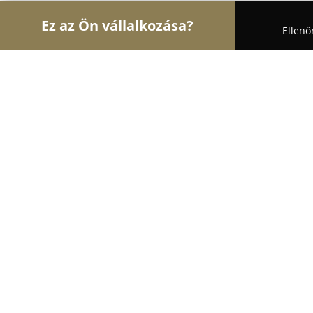
Ez az Ön vállalkozása?
Ellenő
Turul Bútor
Bútorboltok, Kárpitosok, Matracker
Matrac Ász
8.8
(182)
Budapest, Ipar utca 2/A
Mutasd a telefonszámot