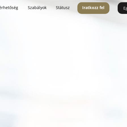
érhetőség
Szabályok
Státusz
Iratkozz fel
E