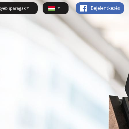
Bejelentkezés
gyéb iparágak