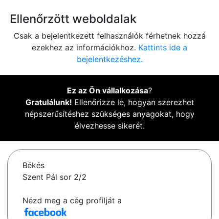
Ellenőrzött weboldalak
Csak a bejelentkezett felhasználók férhetnek hozzá
ezekhez az információkhoz.
Kattints ide a
bejelentkezéshez.
Ez az Ön vállalkozása
?
Gratulálunk!
Ellenőrizze le, hogyan szerezhet
népszerűsítéshez szükséges anyagokat, hogy
élvezhesse sikerét.
Békés
Szent Pál sor 2/2
Nézd meg a cég profilját a