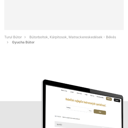
Turul Bútor
Bútorboltok, Kárpitosok, Matrackereskedések - Békés
Gyucha Bútor