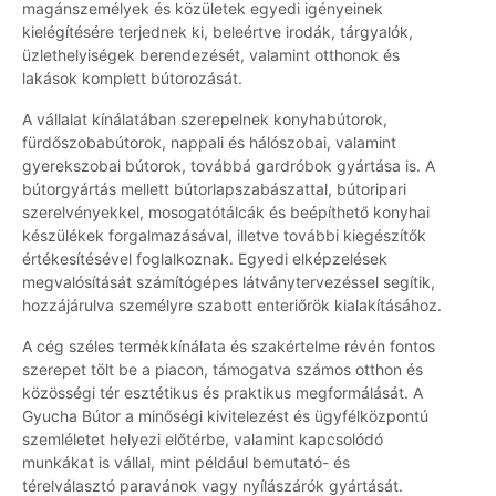
magánszemélyek és közületek egyedi igényeinek
kielégítésére terjednek ki, beleértve irodák, tárgyalók,
üzlethelyiségek berendezését, valamint otthonok és
lakások komplett bútorozását.
A vállalat kínálatában szerepelnek konyhabútorok,
fürdőszobabútorok, nappali és hálószobai, valamint
gyerekszobai bútorok, továbbá gardróbok gyártása is. A
bútorgyártás mellett bútorlapszabászattal, bútoripari
szerelvényekkel, mosogatótálcák és beépíthető konyhai
készülékek forgalmazásával, illetve további kiegészítők
értékesítésével foglalkoznak. Egyedi elképzelések
megvalósítását számítógépes látványtervezéssel segítik,
hozzájárulva személyre szabott enteriőrök kialakításához.
A cég széles termékkínálata és szakértelme révén fontos
szerepet tölt be a piacon, támogatva számos otthon és
közösségi tér esztétikus és praktikus megformálását. A
Gyucha Bútor a minőségi kivitelezést és ügyfélközpontú
szemléletet helyezi előtérbe, valamint kapcsolódó
munkákat is vállal, mint például bemutató- és
térelválasztó paravánok vagy nyílászárók gyártását.