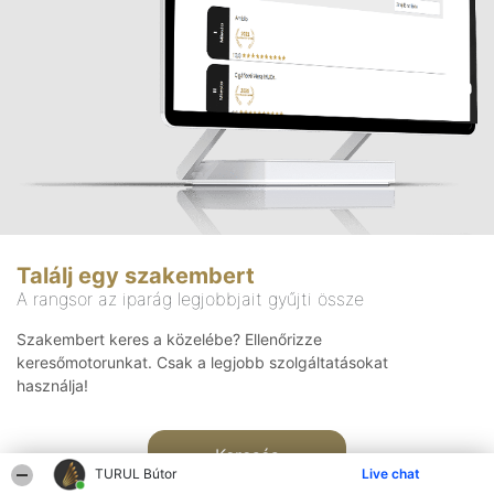
Találj egy szakembert
A rangsor az iparág legjobbjait gyűjti össze
Szakembert keres a közelébe? Ellenőrizze
keresőmotorunkat. Csak a legjobb szolgáltatásokat
használja!
Keresés
TURUL Bútor
Live chat