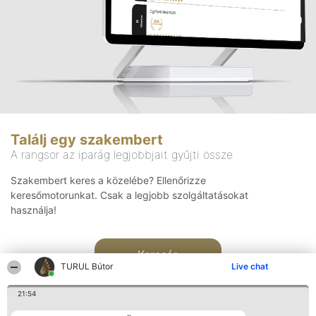
Találj egy szakembert
A rangsor az iparág legjobbjait gyűjti össze
Szakembert keres a közelébe? Ellenőrizze
keresőmotorunkat. Csak a legjobb szolgáltatásokat
használja!
Keresés
TURUL Bútor
Live chat
21:54