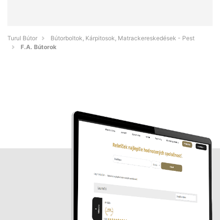
Turul Bútor
Bútorboltok, Kárpitosok, Matrackereskedések - Pest
F.A. Bútorok