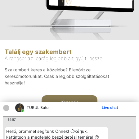
Találj egy szakembert
A rangsor az iparág legjobbjait gyűjti össze
Szakembert keres a közelébe? Ellenőrizze
keresőmotorunkat. Csak a legjobb szolgáltatásokat
használja!
Keresés
TURUL Bútor
Live chat
14:57
Helló, örömmel segítünk Önnek! 🙂Kérjük,
kattintson a megfelelő beszélgetési témára! 🙂