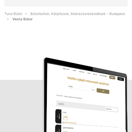
Turul Bútor
Bútorboltok, Kárpitosok, Matrackereskedések - Budapest
Vesta Bútor