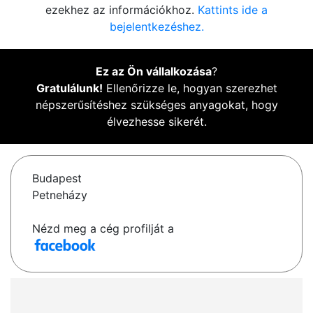
ezekhez az információkhoz.
Kattints ide a
bejelentkezéshez.
Ez az Ön vállalkozása
?
Gratulálunk!
Ellenőrizze le, hogyan szerezhet
népszerűsítéshez szükséges anyagokat, hogy
élvezhesse sikerét.
Budapest
Petneházy
Nézd meg a cég profilját a