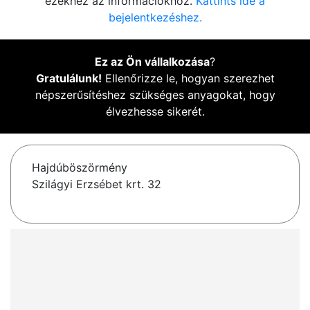
ezekhez az információkhoz.
Kattints ide a
bejelentkezéshez.
Ez az Ön vállalkozása
?
Gratulálunk!
Ellenőrizze le, hogyan szerezhet
népszerűsítéshez szükséges anyagokat, hogy
élvezhesse sikerét.
Hajdúböszörmény
Szilágyi Erzsébet krt. 32