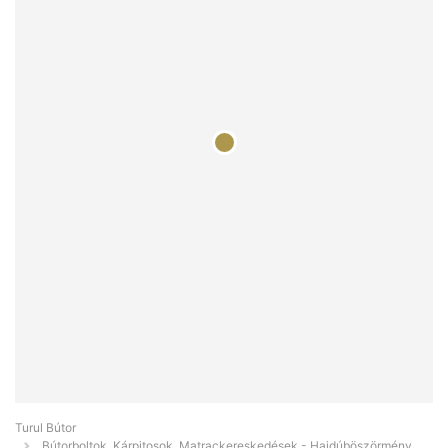
Turul Bútor
Bútorboltok, Kárpitosok, Matrackereskedések - Hajdúböszörmény