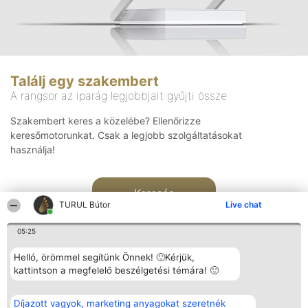
Találj egy szakembert
A rangsor az iparág legjobbjait gyűjti össze
Szakembert keres a közelébe? Ellenőrizze
keresőmotorunkat. Csak a legjobb szolgáltatásokat
használja!
Keresés
TURUL Bútor
Live chat
05:25
Helló, örömmel segítünk Önnek! 🙂Kérjük,
kattintson a megfelelő beszélgetési témára! 🙂
Rangsorszervező
Népszavazás
Elérhetőség
Díjazott vagyok, marketing anyagokat szeretnék
SC Beautiful Company S.R.L.
Nyertesek
Elérhetőség