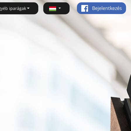
Bejelentkezés
gyéb iparágak