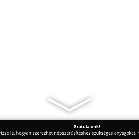
Gratulálunk!
rizze le, hogyan szerezhet népszerűsítéshez szükséges anyagokat, h