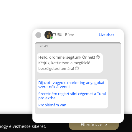
TURUL Bútor
Live chat
20:49
Helló, örömmel segítünk Önnek! 🙂
Kérjük, kattintson a megfelelő
beszélgetési témára! 🙂
Díjazott vagyok, marketing anyagokat
szeretnék átvenni
Szeretném regisztrálni cégemet a Turul
projektbe
Problémám van
Ellenőrizze le
ogy élvezhesse sikerét.