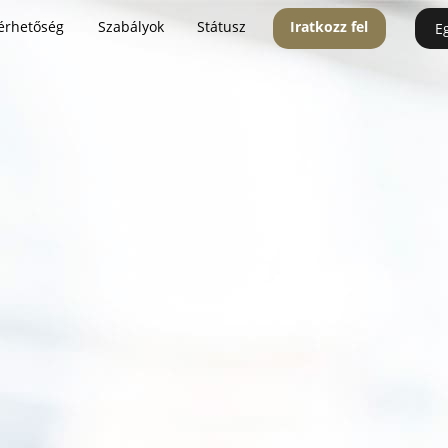
érhetőség
Szabályok
Státusz
Iratkozz fel
E