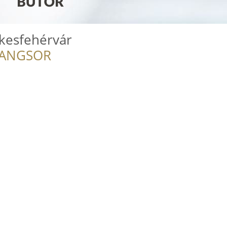
ékesfehérvár
RANGSOR