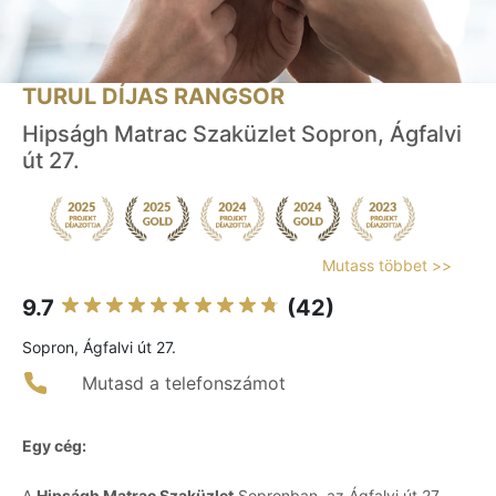
TURUL DÍJAS RANGSOR
Hipságh Matrac Szaküzlet Sopron, Ágfalvi
út 27.
Mutass többet >>
9.7
(42)
Sopron, Ágfalvi út 27.
Mutasd a telefonszámot
Egy cég:
A
Hipságh Matrac Szaküzlet
Sopronban, az Ágfalvi út 27.