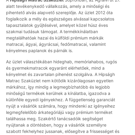
alatt tevékenykedő vállalkozás, amely a minőségi és
pihentető alvás alapvető szereplője. Az üzlet 2012 óta
foglalkozik a mély és egészséges alvással kapcsolatos
tapasztalatok gyűjtésével, amelyet közel húsz éves
szakmai tudásuk támogat. A termékkínálatban
megtalálhatóak hazai és külföldi prémium márkák
matracai, ágyai, ágyrácsai, fedőmatracai, valamint
kényelmes paplanok és párnák is.
Az üzlet választékában hideghab, memóriahabos, rugós
és gyermekmatracok egyaránt elérhetőek, mind a
kényelmet és zavartalan pihenést szolgálva. A Hipságh
Matrac Szaküzlet nem kötődik kizárólagosan egyetlen
márkához, így mindig a legmegbízhatóbb és legjobb
minőségű termékek kerülnek a kínálatba, igazodva a
különféle egyedi igényekhez. A függetlenség garanciát
nyújt a vásárlók számára, hogy mindenki az igényeihez
legmegfelelőbb árkategóriájú vagy prémium terméket
találhassa meg. Szakértő tanácsadóik segítséget
nyújtanak a döntésben, hogy a vásárlók személyre
szabott fekhelyhez jussanak, elősegítve a frissességet és