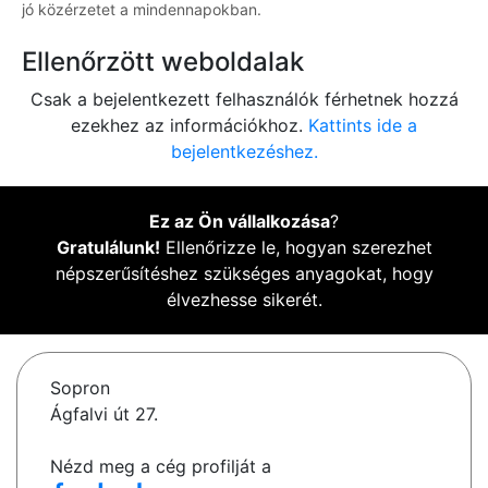
jó közérzetet a mindennapokban.
Ellenőrzött weboldalak
Csak a bejelentkezett felhasználók férhetnek hozzá
ezekhez az információkhoz.
Kattints ide a
bejelentkezéshez.
Ez az Ön vállalkozása
?
Gratulálunk!
Ellenőrizze le, hogyan szerezhet
népszerűsítéshez szükséges anyagokat, hogy
élvezhesse sikerét.
Sopron
Ágfalvi út 27.
Nézd meg a cég profilját a