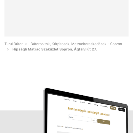
Turul Bútor
Bútorboltok, Kárpitosok, Matrackereskedések - Sopron
Hipságh Matrac Szaküzlet Sopron, Ágfalvi út 27.