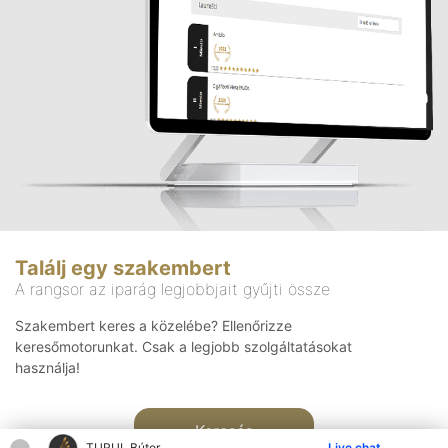
Találj egy szakembert
A rangsor az iparág legjobbjait gyűjti össze
Szakembert keres a közelébe? Ellenőrizze
keresőmotorunkat. Csak a legjobb szolgáltatásokat
használja!
Keresés
TURUL Bútor
Live chat