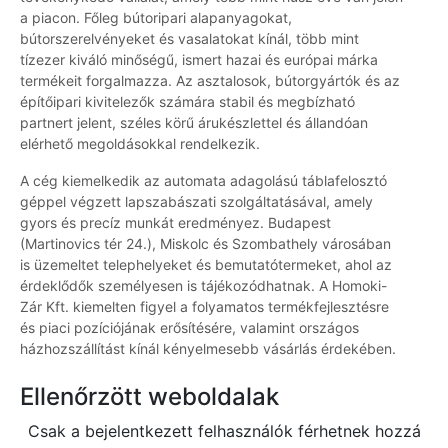
a piacon. Főleg bútoripari alapanyagokat,
bútorszerelvényeket és vasalatokat kínál, több mint
tízezer kiváló minőségű, ismert hazai és európai márka
termékeit forgalmazza. Az asztalosok, bútorgyártók és az
építőipari kivitelezők számára stabil és megbízható
partnert jelent, széles körű árukészlettel és állandóan
elérhető megoldásokkal rendelkezik.
A cég kiemelkedik az automata adagolású táblafelosztó
géppel végzett lapszabászati szolgáltatásával, amely
gyors és precíz munkát eredményez. Budapest
(Martinovics tér 24.), Miskolc és Szombathely városában
is üzemeltet telephelyeket és bemutatótermeket, ahol az
érdeklődők személyesen is tájékozódhatnak. A Homoki-
Zár Kft. kiemelten figyel a folyamatos termékfejlesztésre
és piaci pozíciójának erősítésére, valamint országos
házhozszállítást kínál kényelmesebb vásárlás érdekében.
Ellenőrzött weboldalak
Csak a bejelentkezett felhasználók férhetnek hozzá