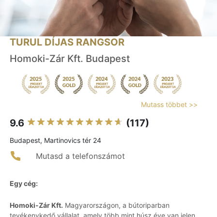
TURUL DÍJAS RANGSOR
Homoki-Zár Kft. Budapest
Mutass többet >>
9.6
(117)
Budapest, Martinovics tér 24
Mutasd a telefonszámot
Egy cég:
Homoki-Zár Kft.
Magyarországon, a bútoriparban
tevékenykedő vállalat, amely több mint húsz éve van jelen