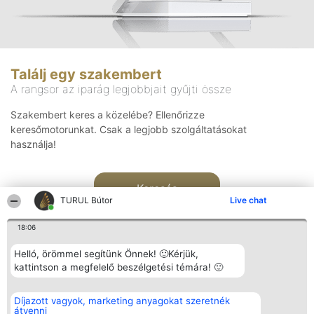
Találj egy szakembert
A rangsor az iparág legjobbjait gyűjti össze
Szakembert keres a közelébe? Ellenőrizze
keresőmotorunkat. Csak a legjobb szolgáltatásokat
használja!
Keresés
TURUL Bútor
Live chat
18:06
Helló, örömmel segítünk Önnek! 🙂Kérjük,
kattintson a megfelelő beszélgetési témára! 🙂
Rangsorszervező
Népszavazás
Elérhetőség
Díjazott vagyok, marketing anyagokat szeretnék
SC Beautiful Company S.R.L.
Nyertesek
Elérhetőség
átvenni
Bulevardul Aleea Timișul De
Az összes