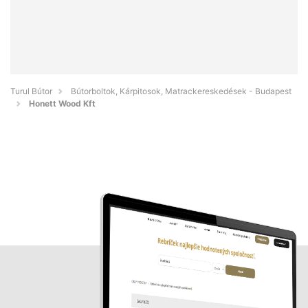
Turul Bútor
Bútorboltok, Kárpitosok, Matrackereskedések - Budapest
Honett Wood Kft