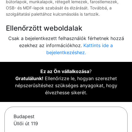
bútorlapok, munkalapok, rétegelt lemezek, farostlemezek,
OSB- és MDF-lapok szabását és élzárását. Továbbá, a
szolgáltatási palettához kulcsmásolás is tartozik.
Ellenőrzött weboldalak
Csak a bejelentkezett felhasználók férhetnek hozzá
ezekhez az információkhoz.
Kattints ide a
bejelentkezéshez.
Ez az Ön vállalkozása
?
Gratulálunk!
Ellenőrizze le, hogyan szerezhet
népszerűsítéshez szükséges anyagokat, hogy
élvezhesse sikerét.
Budapest
Üllői út 119