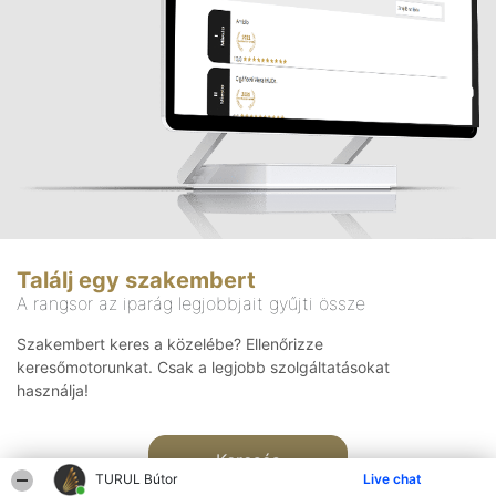
Találj egy szakembert
A rangsor az iparág legjobbjait gyűjti össze
Szakembert keres a közelébe? Ellenőrizze
keresőmotorunkat. Csak a legjobb szolgáltatásokat
használja!
Keresés
TURUL Bútor
Live chat