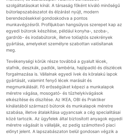
szolgáltatásokat kínál. A társaság főként kiváló minőségű
bútorlapszabászatot és élzárást nyújt, modern
berendezésekkel gondoskodva a pontos
munkavégzésről. Profiljukban hangsúlyos szerepet kap az
egyedi bútorok készítése, például konyha-, szoba-,
gardrób- és irodabútorok, illetve tolóajtós szekrények
gyártása, amelyeket személyre szabottan valósítanak
meg.
Tevékenységi körük része továbbá a gyalult lécek,
stafnik, deszkák, padlók, lambéria, hajópadló és díszlécek
forgalmazása is. Vállalnak egyedi ívek és köralakú lapok
gyártását, valamint fenyő lécek marását és
megmunkálását. Fő erősségüket képezi a munkalapok
méretre vágása, mosogató- és tűzhelykivágások
elkészítése és díszítése. Az IKEA, OBI és Praktiker
kínálatából származó bútorok és munkalapok méretre
szabása, illetve átalakítása ugyancsak a cég specialitásai
közé tartozik. Az ügyfelek által biztosított anyagok egyedi
méretre vágását is vállalják, ez pedig számottevő piaci
előnyt jelent. A lapszabászaton belül gondosan végzik a