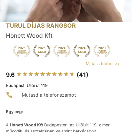
TURUL DÍJAS RANGSOR
Honett Wood Kft
Mutass többet >>
9.6
(41)
Budapest, Üllői út 119
Mutasd a telefonszámot
Egy cég:
A
Honett Wood Kft
Budapesten, az Üllői út 119. címen
működik, és asztalosipari valamint barkácsbolt