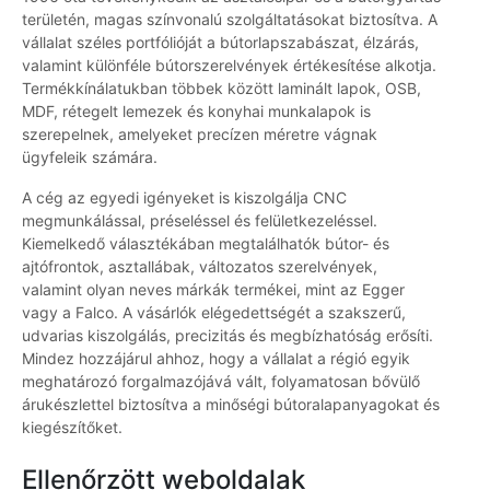
területén, magas színvonalú szolgáltatásokat biztosítva. A
vállalat széles portfólióját a bútorlapszabászat, élzárás,
valamint különféle bútorszerelvények értékesítése alkotja.
Termékkínálatukban többek között laminált lapok, OSB,
MDF, rétegelt lemezek és konyhai munkalapok is
szerepelnek, amelyeket precízen méretre vágnak
ügyfeleik számára.
A cég az egyedi igényeket is kiszolgálja CNC
megmunkálással, préseléssel és felületkezeléssel.
Kiemelkedő választékában megtalálhatók bútor- és
ajtófrontok, asztallábak, változatos szerelvények,
valamint olyan neves márkák termékei, mint az Egger
vagy a Falco. A vásárlók elégedettségét a szakszerű,
udvarias kiszolgálás, precizitás és megbízhatóság erősíti.
Mindez hozzájárul ahhoz, hogy a vállalat a régió egyik
meghatározó forgalmazójává vált, folyamatosan bővülő
árukészlettel biztosítva a minőségi bútoralapanyagokat és
kiegészítőket.
Ellenőrzött weboldalak