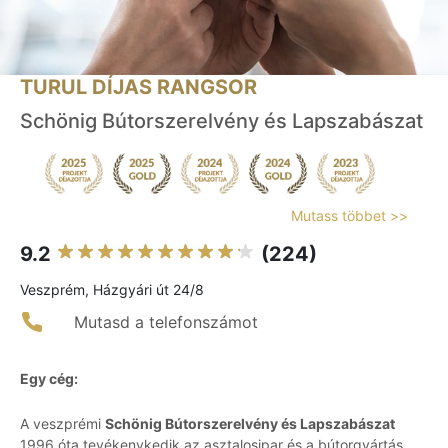
TURUL DÍJAS RANGSOR
Schönig Bútorszerelvény és Lapszabászat
Mutass többet >>
9.2
(224)
Veszprém, Házgyári út 24/8
Mutasd a telefonszámot
Egy cég:
A veszprémi
Schönig Bútorszerelvény és Lapszabászat
1996 óta tevékenykedik az asztalosipar és a bútorgyártás