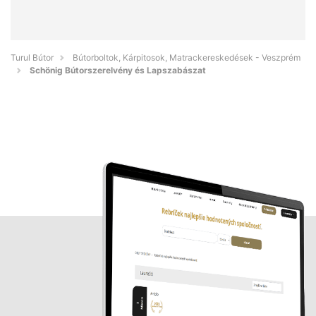
Turul Bútor
Bútorboltok, Kárpitosok, Matrackereskedések - Veszprém
Schönig Bútorszerelvény és Lapszabászat