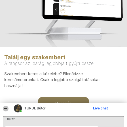
Találj egy szakembert
A rangsor az iparág legjobbjait gyűjti össze
Szakembert keres a közelébe? Ellenőrizze
keresőmotorunkat. Csak a legjobb szolgáltatásokat
használja!
Keresés
TURUL Bútor
Live chat
09:27