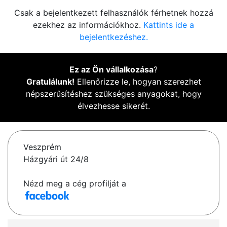
Csak a bejelentkezett felhasználók férhetnek hozzá
ezekhez az információkhoz.
Kattints ide a
bejelentkezéshez.
Ez az Ön vállalkozása
?
Gratulálunk!
Ellenőrizze le, hogyan szerezhet
népszerűsítéshez szükséges anyagokat, hogy
élvezhesse sikerét.
Veszprém
Házgyári út 24/8
Nézd meg a cég profilját a