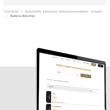
Turul Bútor
Bútorboltok, Kárpitosok, Matrackereskedések - Szeged
Bellamo Bútorház