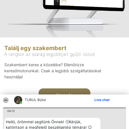
Találj egy szakembert
A rangsor az iparág legjobbjait gyűjti össze
Szakembert keres a közelébe? Ellenőrizze
keresőmotorunkat. Csak a legjobb szolgáltatásokat
használja!
Keresés
TURUL Bútor
Live chat
04:12
Helló, örömmel segítünk Önnek! 🙂Kérjük,
kattintson a megfelelő beszélgetési témára! 🙂