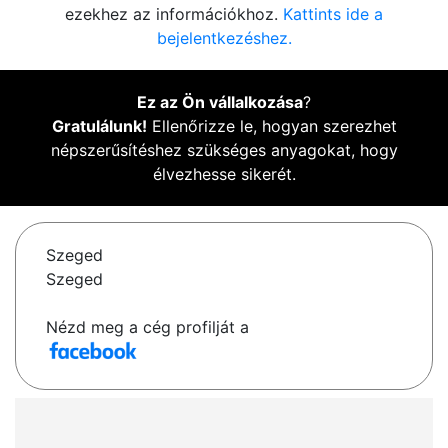
ezekhez az információkhoz.
Kattints ide a
bejelentkezéshez.
Ez az Ön vállalkozása
?
Gratulálunk!
Ellenőrizze le, hogyan szerezhet
népszerűsítéshez szükséges anyagokat, hogy
élvezhesse sikerét.
Szeged
Szeged
Nézd meg a cég profilját a