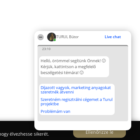
TURUL Bútor
Live chat
23:10
Helló, örömmel segítünk Önnek! 🙂
Kérjük, kattintson a megfelelő
beszélgetési témára! 🙂
Díjazott vagyok, marketing anyagokat
szeretnék átvenni
Szeretném regisztrálni cégemet a Turul
projektbe
Problémám van
Ellenőrizze le
ogy élvezhesse sikerét.