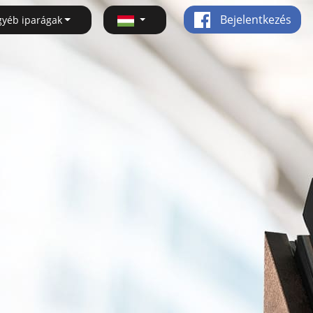
Bejelentkezés
gyéb iparágak