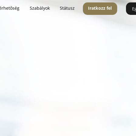
érhetőség
Szabályok
Státusz
Iratkozz fel
E