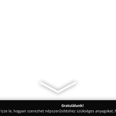
Gratulálunk!
rizze le, hogyan szerezhet népszerűsítéshez szükséges anyagokat, h