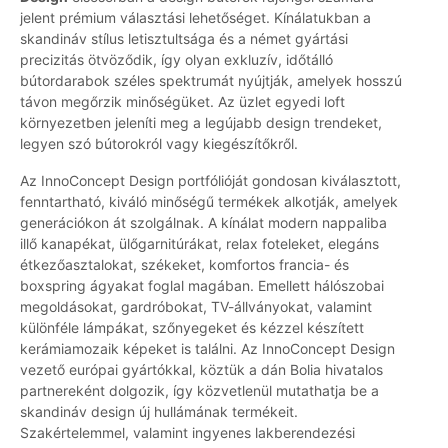
jelent prémium választási lehetőséget. Kínálatukban a
skandináv stílus letisztultsága és a német gyártási
precizitás ötvöződik, így olyan exkluzív, időtálló
bútordarabok széles spektrumát nyújtják, amelyek hosszú
távon megőrzik minőségüket. Az üzlet egyedi loft
környezetben jeleníti meg a legújabb design trendeket,
legyen szó bútorokról vagy kiegészítőkről.
Az InnoConcept Design portfólióját gondosan kiválasztott,
fenntartható, kiváló minőségű termékek alkotják, amelyek
generációkon át szolgálnak. A kínálat modern nappaliba
illő kanapékat, ülőgarnitúrákat, relax foteleket, elegáns
étkezőasztalokat, székeket, komfortos francia- és
boxspring ágyakat foglal magában. Emellett hálószobai
megoldásokat, gardróbokat, TV-állványokat, valamint
különféle lámpákat, szőnyegeket és kézzel készített
kerámiamozaik képeket is találni. Az InnoConcept Design
vezető európai gyártókkal, köztük a dán Bolia hivatalos
partnereként dolgozik, így közvetlenül mutathatja be a
skandináv design új hullámának termékeit.
Szakértelemmel, valamint ingyenes lakberendezési