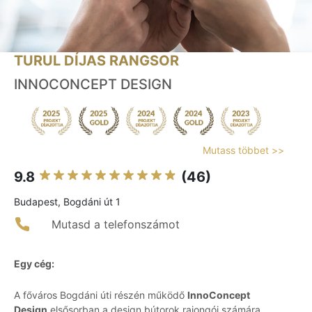
TURUL DÍJAS RANGSOR
INNOCONCEPT DESIGN
Mutass többet >>
9.8
(46)
Budapest, Bogdáni út 1
Mutasd a telefonszámot
Egy cég:
A főváros Bogdáni úti részén működő
InnoConcept
Design
elsősorban a design bútorok rajongói számára