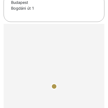
Budapest
Bogdáni út 1