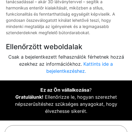
tanácsadással – akár 3D látványtervvel – segítik a
harmonikus enteriőr kialakítását, miközben a stílus,
funkcionalitás és fenntarthatóság egységét képviselik. A
gondosan összeválogatott kínálat lehetővé teszi, hogy
mindenki megtalálja az igényeinek és a legmagasabb
sztenderdeknek megfelelő bútordarabokat.
Ellenőrzött weboldalak
Csak a bejelentkezett felhasználók férhetnek hozzá
ezekhez az információkhoz.
Kattints ide a
bejelentkezéshez.
Ez az Ön vállalkozása
?
Gratulálunk!
Ellenőrizze le, hogyan szerezhet
népszerűsítéshez szükséges anyagokat, hogy
élvezhesse sikerét.