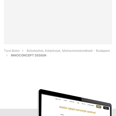
Turul Bútor
Bútorboltok, Kárpitosok, Matrackereskedések - Budapest
INNOCONCEPT DESIGN