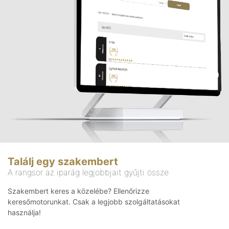
Találj egy szakembert
A rangsor az iparág legjobbjait gyűjti össze
Szakembert keres a közelébe? Ellenőrizze
keresőmotorunkat. Csak a legjobb szolgáltatásokat
használja!